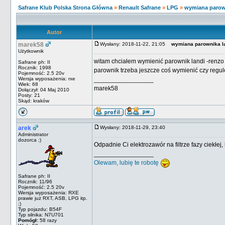
Safrane Klub Polska Strona Główna
»
Renault Safrane
»
LPG
»
wymiana parown
Autor
marek58
Wysłany: 2018-11-22, 21:05
wymiana parownika la
Użytkownik
witam chciałem wymienić parownik landi -renzo
Safrane ph: II
Rocznik: 1998
parownik trzeba jeszcze coś wymienić czy regul
Pojemność: 2.5 20v
Wersja wyposażenia: rxe
_________________
Wiek: 68
marek58
Dołączył: 04 Maj 2010
Posty: 21
Skąd: kraków
arek
Wysłany: 2018-11-29, 23:40
Administrator
dozorca ;)
Odpadnie Ci elektrozawór na filtrze fazy ciekłe
_________________
Olewam, lubię te robotę
Safrane ph: II
Rocznik: 11/96
Pojemność: 2.5 20v
Wersja wyposażenia: RXE
prawie już RXT, ASB, LPG itp.
;)
Typ pojazdu: B54F
Typ silnika: N7U701
Pomógł:
58 razy