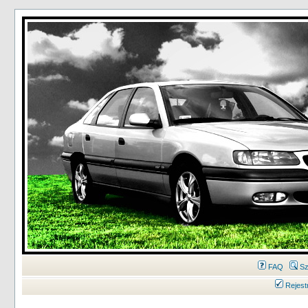
FAQ
Sz
Rejest