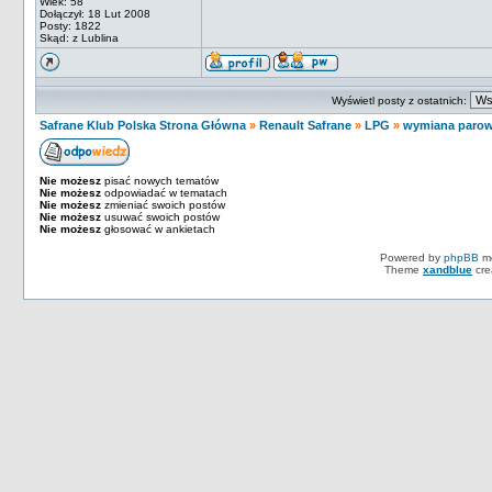
Wiek: 58
Dołączył: 18 Lut 2008
Posty: 1822
Skąd: z Lublina
Wyświetl posty z ostatnich:
Safrane Klub Polska Strona Główna
»
Renault Safrane
»
LPG
»
wymiana parown
Nie możesz
pisać nowych tematów
Nie możesz
odpowiadać w tematach
Nie możesz
zmieniać swoich postów
Nie możesz
usuwać swoich postów
Nie możesz
głosować w ankietach
Powered by
phpBB
mo
Theme
xandblue
cre