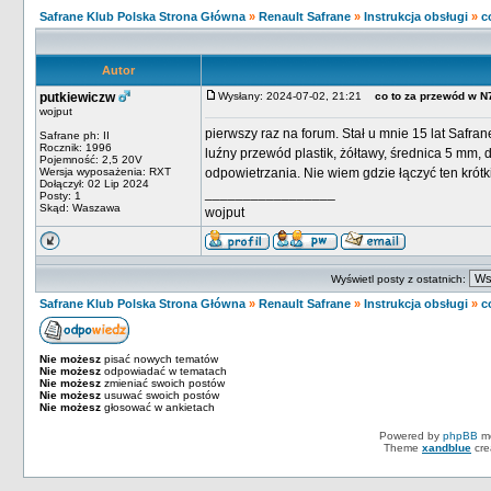
Safrane Klub Polska Strona Główna
»
Renault Safrane
»
Instrukcja obsługi
»
c
Autor
putkiewiczw
Wysłany: 2024-07-02, 21:21
co to za przewód w N
wojput
pierwszy raz na forum. Stał u mnie 15 lat Safran
Safrane ph: II
Rocznik: 1996
luźny przewód plastik, żółtawy, średnica 5 mm
Pojemność: 2,5 20V
Wersja wyposażenia: RXT
odpowietrzania. Nie wiem gdzie łączyć ten krótk
Dołączył: 02 Lip 2024
_________________
Posty: 1
Skąd: Waszawa
wojput
Wyświetl posty z ostatnich:
Safrane Klub Polska Strona Główna
»
Renault Safrane
»
Instrukcja obsługi
»
c
Nie możesz
pisać nowych tematów
Nie możesz
odpowiadać w tematach
Nie możesz
zmieniać swoich postów
Nie możesz
usuwać swoich postów
Nie możesz
głosować w ankietach
Powered by
phpBB
mo
Theme
xandblue
cre