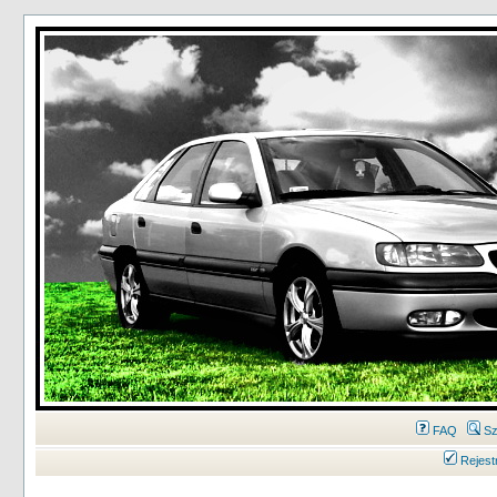
FAQ
Sz
Rejest