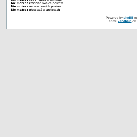
Nie możesz
zmieniać swoich postów
Nie możesz
usuwać swoich postów
Nie możesz
głosować w ankietach
Powered by
phpBB
mo
Theme
xandblue
cre