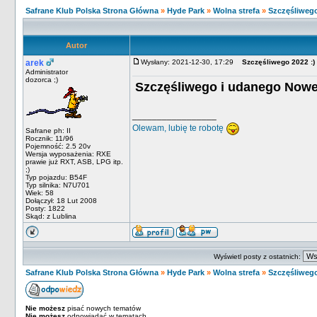
Safrane Klub Polska Strona Główna
»
Hyde Park
»
Wolna strefa
»
Szczęśliwego
Autor
arek
Wysłany: 2021-12-30, 17:29
Szczęśliwego 2022 :)
Administrator
dozorca ;)
Szczęśliwego i udanego Noweg
_________________
Olewam, lubię te robotę
Safrane ph: II
Rocznik: 11/96
Pojemność: 2.5 20v
Wersja wyposażenia: RXE
prawie już RXT, ASB, LPG itp.
;)
Typ pojazdu: B54F
Typ silnika: N7U701
Wiek: 58
Dołączył: 18 Lut 2008
Posty: 1822
Skąd: z Lublina
Wyświetl posty z ostatnich:
Safrane Klub Polska Strona Główna
»
Hyde Park
»
Wolna strefa
»
Szczęśliwego
Nie możesz
pisać nowych tematów
Nie możesz
odpowiadać w tematach