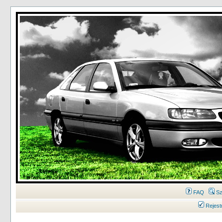
FAQ
Sz
Rejest