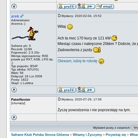
arek
Wysłany: 2020-02-04, 15:52
Administrator
dozorca ;)
Witaj
Ach ta moc 170 kucy ze 121 kW
Miesiąc czasu i nakręcone 20kkm ? Dobrze, że 
Safrane ph: II
Rocznik: 11/96
Zadowolenia z jazdy
Pojemność: 2.5 20v
_________________
Wersja wyposażenia: RXE
prawie już RXT, ASB, LPG itp.
Olewam, lubię te robotę
;)
Typ pojazdu: B54F
Typ silnika: N7U701
Wiek: 58
Dołączył: 18 Lut 2008
Posty: 1822
Skąd: z Lublina
PaterNoster
Wysłany: 2020-07-29, 17:06
[
Usunięty
]
Życzę powodzenia i nie poprzestaję na tym.
Wyświetl posty z ostatnich:
Safrane Klub Polska Strona Główna
»
Witamy i Życzymy
»
Przywitaj się
»
Wita