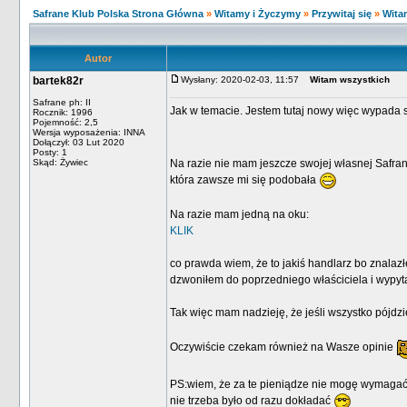
Safrane Klub Polska Strona Główna
»
Witamy i Życzymy
»
Przywitaj się
»
Wita
Autor
bartek82r
Wysłany: 2020-02-03, 11:57
Witam wszystkich
Safrane ph: II
Jak w temacie. Jestem tutaj nowy więc wypada 
Rocznik: 1996
Pojemność: 2,5
Wersja wyposażenia: INNA
Dołączył: 03 Lut 2020
Posty: 1
Skąd: Żywiec
Na razie nie mam jeszcze swojej własnej Safran
która zawsze mi się podobała
Na razie mam jedną na oku:
KLIK
co prawda wiem, że to jakiś handlarz bo znala
dzwoniłem do poprzedniego właściciela i wypyt
Tak więc mam nadzieję, że jeśli wszystko pójdz
Oczywiście czekam również na Wasze opinie
PS:wiem, że za te pieniądze nie mogę wymagać z
nie trzeba było od razu dokładać