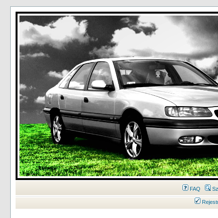
FAQ
Sz
Rejest