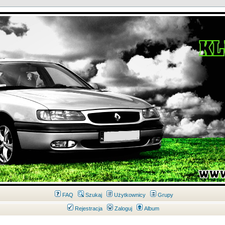
FAQ
Szukaj
Użytkownicy
Grupy
Rejestracja
Zaloguj
Album