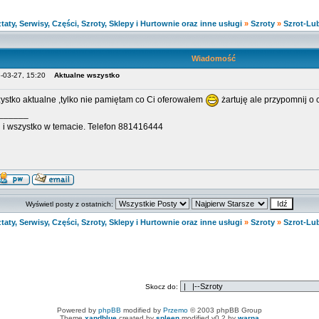
taty, Serwisy, Części, Szroty, Sklepy i Hurtownie oraz inne usługi
»
Szroty
»
Szrot-Lub
Wiadomość
5-03-27, 15:20
Aktualne wszystko
ystko aktualne ,tylko nie pamiętam co Ci oferowałem
żartuję ale przypomnij o 
______
i i wszystko w temacie. Telefon 881416444
Wyświetl posty z ostatnich:
taty, Serwisy, Części, Szroty, Sklepy i Hurtownie oraz inne usługi
»
Szroty
»
Szrot-Lub
Skocz do:
Powered by
phpBB
modified by
Przemo
© 2003 phpBB Group
Theme
xandblue
created by
spleen
modified v0.2 by
warna