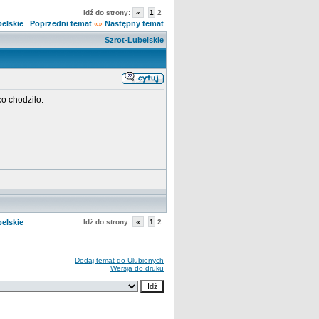
Idź do strony:
«
1
2
elskie
Poprzedni temat
Następny temat
«»
Szrot-Lubelskie
co chodziło.
elskie
Idź do strony:
«
1
2
Dodaj temat do Ulubionych
Wersja do druku