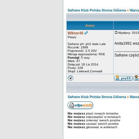
Safrane Klub Polska Strona Główna
»
Warsz
Autor
Wiktor46
Wysłany: 201
Pisarz
Anita1991 wsz
Safrane ph: ph2 dwie Lale
Rocznik: 1999
___________
Pojemność: 2.5 20V
Wersja wyposażenia: RXE
Safrane częśc
Pomógł:
5 razy
Wiek: 47
Dołączył: 18 Lis 2014
Posty: 109
Skąd: Liskeard,Cornwall
Safrane Klub Polska Strona Główna
»
Warsz
Nie możesz
pisać nowych tematów
Nie możesz
odpowiadać w tematach
Nie możesz
zmieniać swoich postów
Nie możesz
usuwać swoich postów
Nie możesz
głosować w ankietach