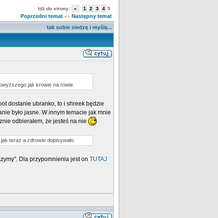
Idź do strony:
«
1
2
3
4
5
Poprzedni temat
Następny temat
«»
tak sobie siedzę i myślę...
owyższego jak krowie na rowie.
ot dostanie ubranko, to i shreek będzie
łanie było jasne. W innym temacie jak mnie
znie odbierałem, że jesteś na nie
jak teraz a zdrowie dopisywało.
yczymy". Dla przypomnienia jest on
TUTAJ