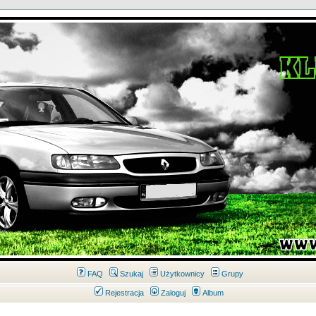
FAQ
Szukaj
Użytkownicy
Grupy
Rejestracja
Zaloguj
Album