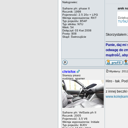
Nałogowiec
arek na
Safrane ph: phase II
Rocznik: 1998
Pojemność: 2.5 20v + LPG
Dziękuj
Wersja wyposażenia: RXT
Typ pojazdu: B54F
TUTAJ
Typ silnika: N7U
Wiek: 54
Dołączył: 03 Kwi 2008
Posty: 808
Skorzystałem 
Skąd: Świnoujście
___________
Panie, daj mi
odwagę do zm
mądrość, abym
chrisfox
Wysłany: 201
Starszy pisarz
nudziarz, spamer
Hiro - tak. Po
___________
z innej beczki
www.kolejkam
Safrane ph: VelSatis ph II
Rocznik: 2005
Pojemność: 3,5 V6
Wersja wyposażenia: Initiale
Typ pojazdu: BJ0V