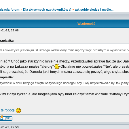
izacja forum
»
Dla aktywnych użytkowników :)
»
tak sobie siedzę i myślę...
Wiadomość
2-01-22, 22:08
napisał/a:
m zauważyłeś jestem już słusznego wieku który mnie męczy więc prosiłbym o wyjaśnienie p
ać ? Choć jako starszy nic mnie nie meczy. Przedstawiłeś sprawę tak, że jak Daro
tko, a na Lukasza miałeś "alergię"
Oficjalnie nie powiedziałeś "Nie", ale przes
li sugerowałeś, że Daroota jak i innych można zawsze się pozbyć, więc chyba słus
napisał/a:
zywiście w dniu Twojego święta wszystkiego dobrego i oby Twój umysł zawsze był tak jasny 
 mi złożył życzenia, ale mogłeś jako były mod założyć temat w dziale "Witamy i ż
______
 te robotę
2-01-22, 22:53