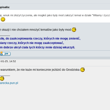
pisał/a:
ę, wnuk mi złożył życzenia, ale mogłeś jako były mod założyć temat w dziale "Witamy i życ
z okazji i nie chciałem mnożyć tematów jako były mod
______
 siłę, do zaakceptowania rzeczy, których nie mogę zmienić,
iany rzeczy, których nie mogę zaakceptować,
 dobrze ukrył ciała tych którzy mnie dzisiaj wkurzyli.
2-01-25, 14:52
d warunkiem, że nie każe mi koniecznie jeździć do Grodziska
______
arecka.pun.pl