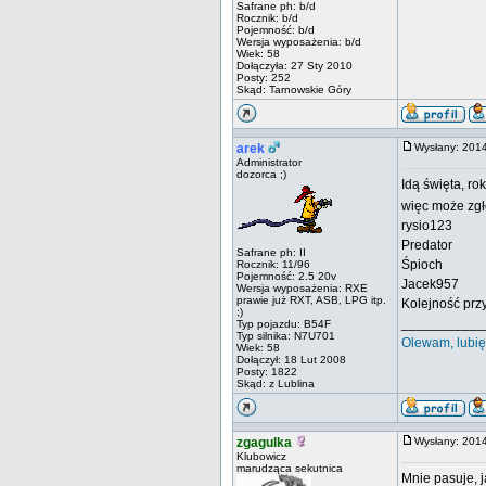
Safrane ph: b/d
Rocznik: b/d
Pojemność: b/d
Wersja wyposażenia: b/d
Wiek: 58
Dołączyła: 27 Sty 2010
Posty: 252
Skąd: Tarnowskie Góry
arek
Wysłany: 201
Administrator
dozorca ;)
Idą święta, ro
więc może zgł
rysio123
Predator
Safrane ph: II
Śpioch
Rocznik: 11/96
Pojemność: 2.5 20v
Jacek957
Wersja wyposażenia: RXE
prawie już RXT, ASB, LPG itp.
Kolejność prz
;)
___________
Typ pojazdu: B54F
Typ silnika: N7U701
Olewam, lubię
Wiek: 58
Dołączył: 18 Lut 2008
Posty: 1822
Skąd: z Lublina
zgagulka
Wysłany: 201
Klubowicz
marudząca sekutnica
Mnie pasuje, 