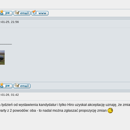
2-01-25, 21:56
______
2-01-26, 01:42
 tydzień od wystawienia kandydatur i tylko Hiro uzyskał akceptację uznaję, że zm
arty z 2 powodów: oba - to nadal można zgłaszać propozycję zmian