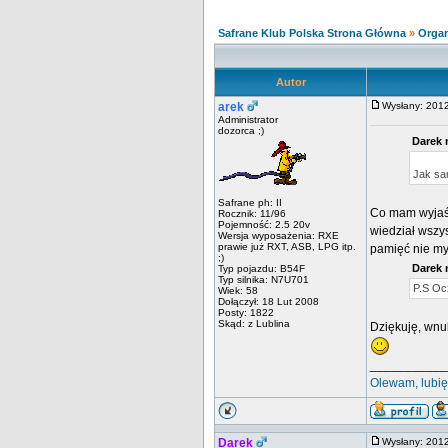
Safrane Klub Polska Strona Główna
»
Organ
Autor
arek
Wysłany: 201
Administrator
dozorca ;)
Darek 
Jak sa
Safrane ph: II
Co mam wyjaśni
Rocznik: 11/96
Pojemność: 2.5 20v
wiedział wszys
Wersja wyposażenia: RXE
prawie już RXT, ASB, LPG itp.
pamięć nie my
;)
Darek 
Typ pojazdu: B54F
Typ silnika: N7U701
P.S Oc
Wiek: 58
Dołączył: 18 Lut 2008
Posty: 1822
Skąd: z Lublina
Dziękuję, wnuk
___________
Olewam, lubię
Darek
Wysłany: 201