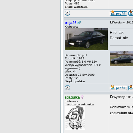
Dołączył: 18 Mar 2011
Posty: 489
Skąd: Warszawa
troja26
Wysłany: 201
Klubowicz
Hiro- tak
Daroot- nie
___________
Safrane ph: ph1
Rocznik: 1993
Pojemność: 3.0 V6 12v
Wersja wyposażenia: RT z
wypasem ;)
Wiek: 44
Dołączył: 22 Sty 2009
Posty: 120
Skąd: opolskie
zgagulka
Wysłany: 201
Klubowicz
marudząca sekutnica
Ponieważ mija
zostawiam otw