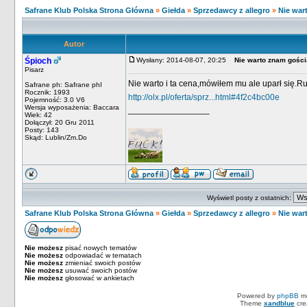
Safrane Klub Polska Strona Główna
»
Giełda
»
Sprzedawcy z allegro
»
Nie war
Autor
Śpioch
Wysłany: 2014-08-07, 20:25
Nie warto znam gości
Pisarz
Nie warto i ta cena,mówiłem mu ale uparł się.Ru
Safrane ph: Safrane phI
Rocznik: 1993
http://olx.pl/oferta/sprz...html#4f2c4bc00e
Pojemność: 3.0 V6
Wersja wyposażenia: Baccara
_________________
Wiek: 42
Dołączył: 20 Gru 2011
Posty: 143
Skąd: Lublin/Zm.Do
Wyświetl posty z ostatnich:
Safrane Klub Polska Strona Główna
»
Giełda
»
Sprzedawcy z allegro
»
Nie war
Nie możesz
pisać nowych tematów
Nie możesz
odpowiadać w tematach
Nie możesz
zmieniać swoich postów
Nie możesz
usuwać swoich postów
Nie możesz
głosować w ankietach
Powered by
phpBB
mo
Theme
xandblue
cre