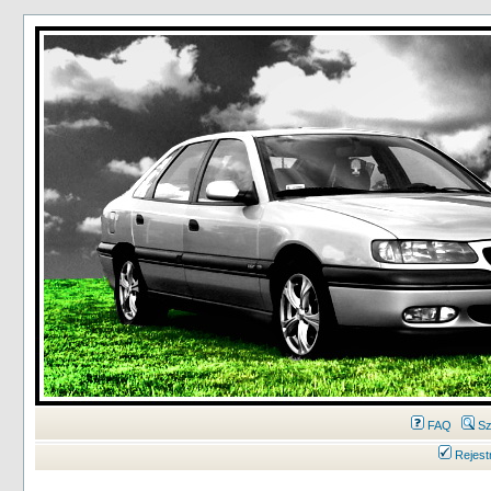
FAQ
Sz
Rejest