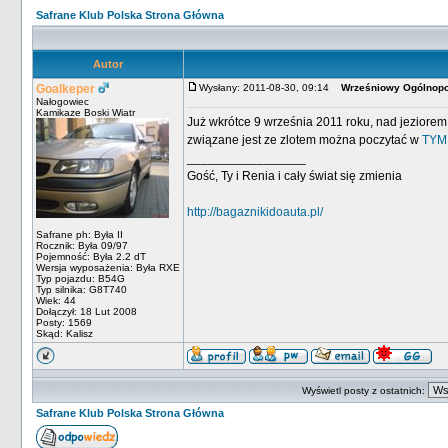
Safrane Klub Polska Strona Główna
Autor
Goalkeper
Wysłany: 2011-08-30, 09:14
Wrześniowy Ogólnopol
Nałogowiec
Kamikaze Boski Wiatr
Już wkrótce 9 września 2011 roku, nad jeziorem
związane jest ze zlotem można poczytać w
TYM
_________________
Gość, Ty i Renia i cały świat się zmienia
http://bagaznikidoauta.pl/
Safrane ph: Była II
Rocznik: Była 09/97
Pojemność: Była 2.2 dT
Wersja wyposażenia: Była RXE
Typ pojazdu: B54G
Typ silnika: G8T740
Wiek: 44
Dołączył: 18 Lut 2008
Posty: 1569
Skąd: Kalisz
Wyświetl posty z ostatnich:
Safrane Klub Polska Strona Główna