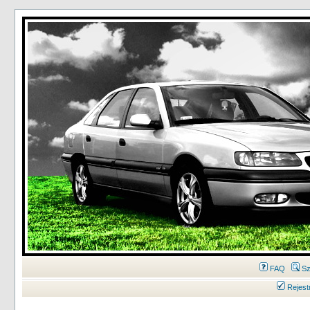
FAQ
Sz
Rejest