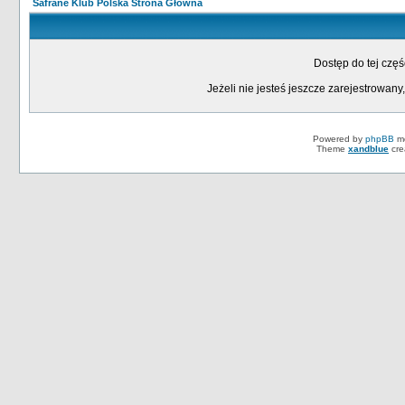
Safrane Klub Polska Strona Główna
Dostęp do tej czę
Jeżeli nie jesteś jeszcze zarejestrowany,
Powered by
phpBB
mo
Theme
xandblue
cre