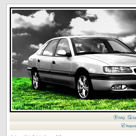
FAQ
Sz
Rejest