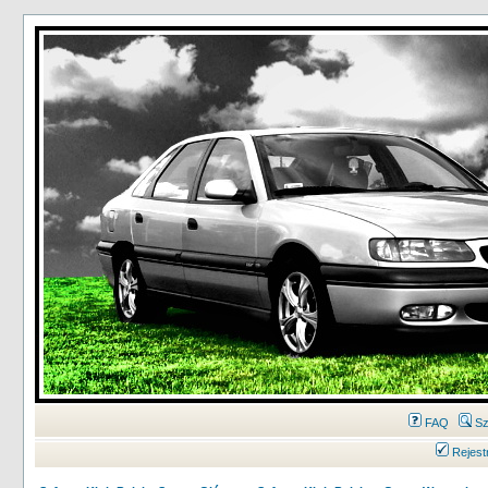
FAQ
Sz
Rejest