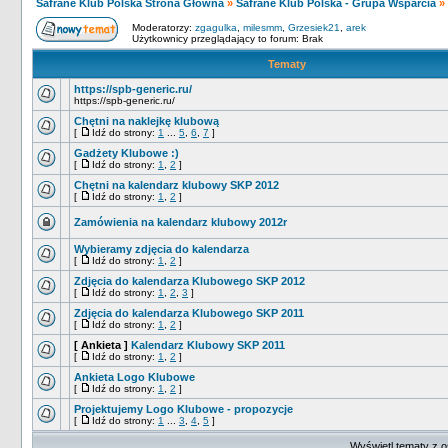
Safrane Klub Polska Strona Główna
»
Safrane Klub Polska - Grupa Wsparcia
»
Moderatorzy:
zgagulka
,
milesmm
,
Grzesiek21
,
arek
Użytkownicy przeglądający to forum: Brak
Tematy
https://spb-generic.ru/
https://spb-generic.ru/
Chętni na naklejkę klubową
[
Idź do strony:
1
...
5
,
6
,
7
]
Gadżety Klubowe :)
[
Idź do strony:
1
,
2
]
Chętni na kalendarz klubowy SKP 2012
[
Idź do strony:
1
,
2
]
Zamówienia na kalendarz klubowy 2012r
Wybieramy zdjęcia do kalendarza
[
Idź do strony:
1
,
2
]
Zdjęcia do kalendarza Klubowego SKP 2012
[
Idź do strony:
1
,
2
,
3
]
Zdjęcia do kalendarza Klubowego SKP 2011
[
Idź do strony:
1
,
2
]
[ Ankieta ]
Kalendarz Klubowy SKP 2011
[
Idź do strony:
1
,
2
]
Ankieta Logo Klubowe
[
Idź do strony:
1
,
2
]
Projektujemy Logo Klubowe - propozycje
[
Idź do strony:
1
...
3
,
4
,
5
]
Wyświetl tematy z o