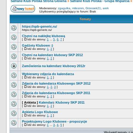
Safrane Klub Polska Strona Główna
»
Safrane Klub Polska - Grupa Wsparcia
»
Moderatorzy:
zgagulka
,
milesmm
,
Grzesiek21
,
arek
Użytkownicy przeglądający to forum: Brak
Tematy
https://spb-generic.ru/
https://spb-generic.ru/
Chętni na naklejkę klubową
[
Idź do strony:
1
...
5
,
6
,
7
]
Gadżety Klubowe :)
[
Idź do strony:
1
,
2
]
Chętni na kalendarz klubowy SKP 2012
[
Idź do strony:
1
,
2
]
Zamówienia na kalendarz klubowy 2012r
Wybieramy zdjęcia do kalendarza
[
Idź do strony:
1
,
2
]
Zdjęcia do kalendarza Klubowego SKP 2012
[
Idź do strony:
1
,
2
,
3
]
Zdjęcia do kalendarza Klubowego SKP 2011
[
Idź do strony:
1
,
2
]
[ Ankieta ]
Kalendarz Klubowy SKP 2011
[
Idź do strony:
1
,
2
]
Ankieta Logo Klubowe
[
Idź do strony:
1
,
2
]
Projektujemy Logo Klubowe - propozycje
[
Idź do strony:
1
...
3
,
4
,
5
]
Wyświetl tematy z o