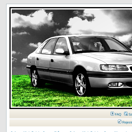
FAQ
Sz
Rejest