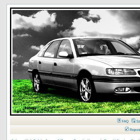
FAQ
Sz
Rejest