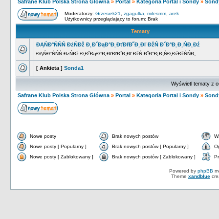
Safrane Klub Polska Strona Główna
»
Portal
»
Kategoria Portal i Sondy
»
Sond
Moderatorzy:
Grzesiek21
,
zgagulka
,
milesmm
,
arek
Użytkownicy przeglądający to forum: Brak
Tematy
ĐĄŃĐ°ŃŃŃ ĐżŃĐž Đ¸ĐˇĐąĐ°Đ˛ĐťĐľĐ˝Đ¸Đľ ĐžŃ ĐˇĐ°Đ˛Đ¸ŃĐ¸Đź
ĐĄŃĐ°ŃŃŃ ĐżŃĐž Đ¸ĐˇĐąĐ°Đ˛ĐťĐľĐ˝Đ¸Đľ ĐžŃ ĐˇĐ°Đ˛Đ¸ŃĐ¸ĐźĐžŃŃĐ¸
[ Ankieta ]
Sonda1
Wyświetl tematy z o
Safrane Klub Polska Strona Główna
»
Portal
»
Kategoria Portal i Sondy
»
Sond
Nowe posty
Brak nowych postów
W
Nowe posty [ Popularny ]
Brak nowych postów [ Popularny ]
O
Nowe posty [ Zablokowany ]
Brak nowych postów [ Zablokowany ]
Pr
Powered by
phpBB
mo
Theme
xandblue
cre