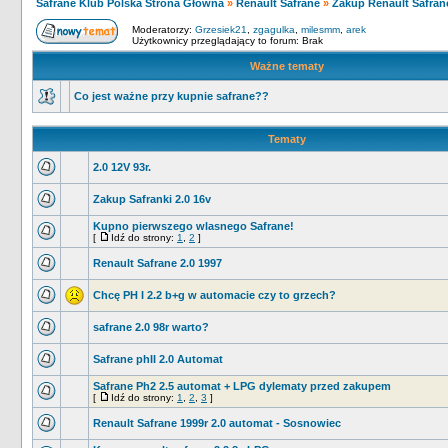
Safrane Klub Polska Strona Główna
»
Renault Safrane
»
Zakup Renault Safran
Moderatorzy:
Grzesiek21
,
zgagulka
,
milesmm
,
arek
Użytkownicy przeglądający to forum: Brak
Ważne tematy
Co jest ważne przy kupnie safrane??
Tematy
2.0 12V 93r.
Zakup Safranki 2.0 16v
Kupno pierwszego wlasnego Safrane!
[
Idź do strony:
1
,
2
]
Renault Safrane 2.0 1997
Chcę PH I 2.2 b+g w automacie czy to grzech?
safrane 2.0 98r warto?
Safrane phII 2.0 Automat
Safrane Ph2 2.5 automat + LPG dylematy przed zakupem
[
Idź do strony:
1
,
2
,
3
]
Renault Safrane 1999r 2.0 automat - Sosnowiec