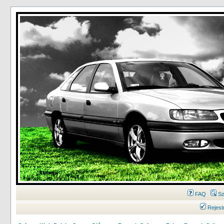
FAQ
Sz
Rejest