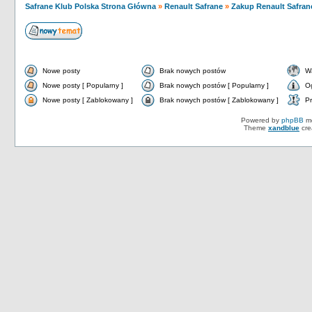
Safrane Klub Polska Strona Główna
»
Renault Safrane
»
Zakup Renault Safran
Nowe posty
Brak nowych postów
W
Nowe posty [ Popularny ]
Brak nowych postów [ Popularny ]
O
Nowe posty [ Zablokowany ]
Brak nowych postów [ Zablokowany ]
Pr
Powered by
phpBB
mo
Theme
xandblue
cre