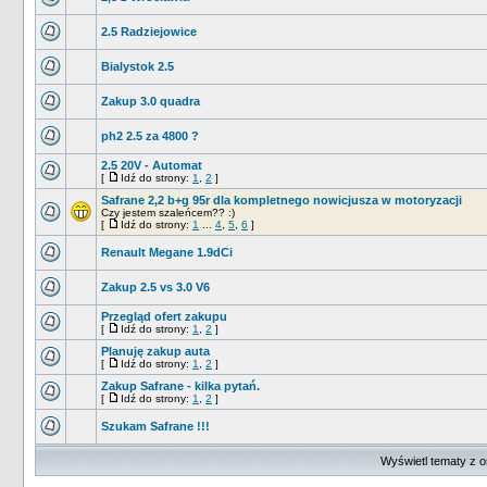
2.5 Radziejowice
Bialystok 2.5
Zakup 3.0 quadra
ph2 2.5 za 4800 ?
2.5 20V - Automat
[
Idź do strony:
1
,
2
]
Safrane 2,2 b+g 95r dla kompletnego nowicjusza w motoryzacji
Czy jestem szaleńcem?? :)
[
Idź do strony:
1
...
4
,
5
,
6
]
Renault Megane 1.9dCi
Zakup 2.5 vs 3.0 V6
Przegląd ofert zakupu
[
Idź do strony:
1
,
2
]
Planuję zakup auta
[
Idź do strony:
1
,
2
]
Zakup Safrane - kilka pytań.
[
Idź do strony:
1
,
2
]
Szukam Safrane !!!
Wyświetl tematy z o