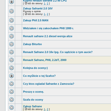
Kupno renault safrane 2.2 8v LPG
[
Idź do strony:
1
,
2
]
Zakup Safranki 2.0 16V
Proszę o opinie
[
Idź do strony:
1
,
2
]
Zakup PhII 2.5 MAN
Widziałem i się zakochałem PHII 1999 r.
Renault safrane 2.1 diesel wersja alize
Zakup Biturbo
Renault Safrane 2.0 16v lpg. Co sądzicie o tym aucie?
Renault Safrane, PHII, 2.2dT, 2000
Kolejna do oceny:)
Co myślicie o tej Szafce?
Czy ktos ogladal Safranke z Zamoscia?
Proszę o ocenę.
Szafa do oceny
Zakup Safrane
[
Idź do strony:
1
,
2
]