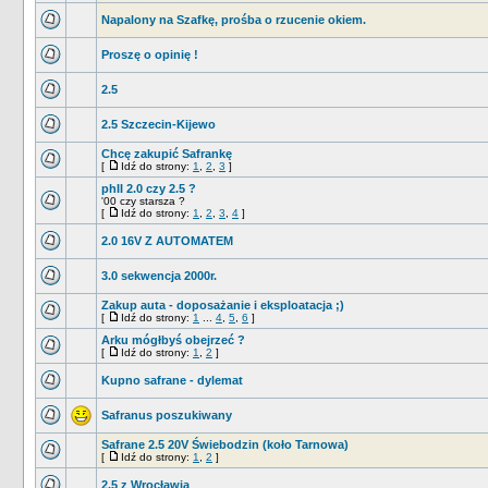
Napalony na Szafkę, prośba o rzucenie okiem.
Proszę o opinię !
2.5
2.5 Szczecin-Kijewo
Chcę zakupić Safrankę
[
Idź do strony:
1
,
2
,
3
]
phII 2.0 czy 2.5 ?
'00 czy starsza ?
[
Idź do strony:
1
,
2
,
3
,
4
]
2.0 16V Z AUTOMATEM
3.0 sekwencja 2000r.
Zakup auta - doposażanie i eksploatacja ;)
[
Idź do strony:
1
...
4
,
5
,
6
]
Arku mógłbyś obejrzeć ?
[
Idź do strony:
1
,
2
]
Kupno safrane - dylemat
Safranus poszukiwany
Safrane 2.5 20V Świebodzin (koło Tarnowa)
[
Idź do strony:
1
,
2
]
2,5 z Wrocławia