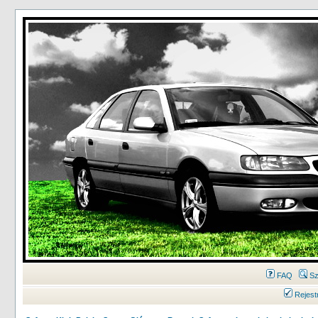
FAQ
Sz
Rejest