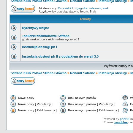
Safrane Klub Polska Strona Główna
»
Renault Safrane
»
Instrukcja obsługi
»
I
Moderatorzy:
Grzesiek21
,
zgagulka
,
milesmm
,
arek
Użytkownicy przeglądający to forum: Brak
Tematy
Dyrektywy unijne
Tabliczki znamionowe Safrane
gdzie szukać, co z nich można wyczytać ?
Instrukcja obsługi ph I
Instrukcja obsługi ph II z dodatkiem do wersji 3.0
Wyświetl tematy z o
Safrane Klub Polska Strona Główna
»
Renault Safrane
»
Instrukcja obsługi
»
I
Nowe posty
Brak nowych postów
W
Nowe posty [ Popularny ]
Brak nowych postów [ Popularny ]
O
Nowe posty [ Zablokowany ]
Brak nowych postów [ Zablokowany ]
Pr
Powered by
phpBB
mo
Theme
xandblue
cre