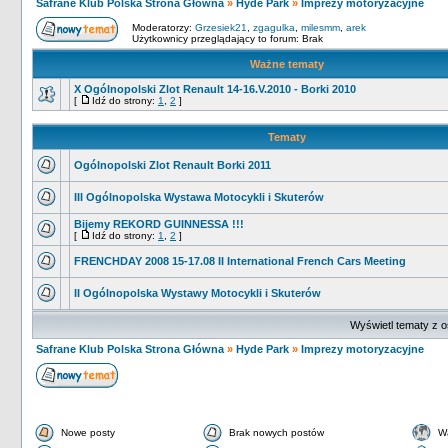
Safrane Klub Polska Strona Główna
»
Hyde Park
»
Imprezy motoryzacyjne
Moderatorzy:
Grzesiek21
,
zgagulka
,
milesmm
,
arek
Użytkownicy przeglądający to forum: Brak
Ważne tematy
X Ogólnopolski Zlot Renault 14-16.V.2010 - Borki 2010
[
Idź do strony:
1
,
2
]
Tematy
Ogólnopolski Zlot Renault Borki 2011
III Ogólnopolska Wystawa Motocykli i Skuterów
Bijemy REKORD GUINNESSA !!!
[
Idź do strony:
1
,
2
]
FRENCHDAY 2008 15-17.08 II International French Cars Meeting
II Ogólnopolska Wystawy Motocykli i Skuterów
Wyświetl tematy z o
Safrane Klub Polska Strona Główna
»
Hyde Park
»
Imprezy motoryzacyjne
Nowe posty
Brak nowych postów
W