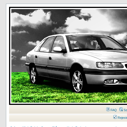
FAQ
Sz
Rejest