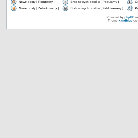
Nowe posty [ Popularny ]
Brak nowych postów [ Popularny ]
O
Nowe posty [ Zablokowany ]
Brak nowych postów [ Zablokowany ]
Pr
Powered by
phpBB
mo
Theme
xandblue
cre