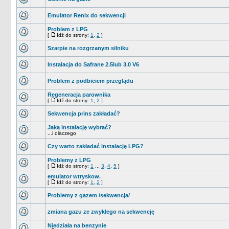
Emulator Renix do sekwencji
Problem z LPG
[
Idź do strony:
1
,
2
]
Szarpie na rozgrzanym silniku
Instalacja do Safrane 2.5lub 3.0 V6
Problem z podbiciem przeglądu
Regeneracja parownika
[
Idź do strony:
1
,
2
]
Sekwencja prins zakładać?
Jaką instalację wybrać?
...i dlaczego
Czy warto zakładać instalację LPG?
Problemy z LPG
[
Idź do strony:
1
...
3
,
4
,
5
]
emulator wtryskow.
[
Idź do strony:
1
,
2
]
Problemy z gazem /sekwencja/
zmiana gazu ze zwykłego na sekwencję
Niedziała na benzynie