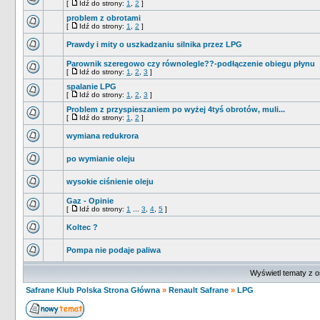
[
Idź do strony:
1
,
2
]
problem z obrotami
[
Idź do strony:
1
,
2
]
Prawdy i mity o uszkadzaniu silnika przez LPG
Parownik szeregowo czy równolegle??-podłączenie obiegu płynu
[
Idź do strony:
1
,
2
,
3
]
spalanie LPG
[
Idź do strony:
1
,
2
,
3
]
Problem z przyspieszaniem po wyżej 4tyś obrotów, muli...
[
Idź do strony:
1
,
2
]
wymiana redukrora
po wymianie oleju
wysokie ciśnienie oleju
Gaz - Opinie
[
Idź do strony:
1
...
3
,
4
,
5
]
Koltec ?
Pompa nie podaje paliwa
Wyświetl tematy z o
Safrane Klub Polska Strona Główna
»
Renault Safrane
»
LPG