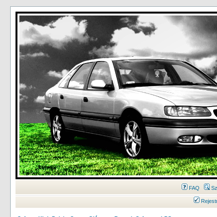
FAQ
Sz
Rejest