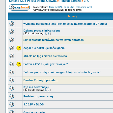
Safrane Klub Polska Strona Główna
»
Renault Safrane
»
LPG
Moderatorzy:
Grzesiek21
,
zgagulka
,
milesmm
,
arek
Użytkownicy przeglądający to forum: Brak
Tematy
wymiana parownika landi-renzo se 81 na tomasetto at 07 super
Dziwna praca silnika na lpg
[
Idź do strony:
1
,
2
]
Siłnik pracuje nierówno na wolnych obrotach
Zegar nie pokazuje ilości gazu.
strzela na lpg i ciężko sie wkreca
Safran 2.2 V12 - jaki gaz założyć ?
Safrane po przełączeniu na gaz faluje na obrotach gaśnie!
Bardzo Proszę o poradę ...
Kto ma sekwencję?
[
Idź do strony:
1
,
2
]
Problem z gazem stag
3.0 12V a BLOS
Gaśnie na gazie