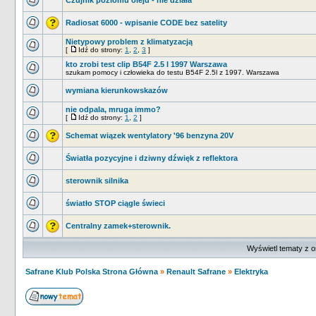
Czujnik poziomu oleju - nie działa
Radiosat 6000 - wpisanie CODE bez satelity
Nietypowy problem z klimatyzacją
[
Idź do strony:
1
,
2
,
3
]
kto zrobi test clip B54F 2.5 l 1997 Warszawa
szukam pomocy i człowieka do testu B54F 2.5l z 1997. Warszawa
wymiana kierunkowskazów
nie odpala, mruga immo?
[
Idź do strony:
1
,
2
]
Schemat wiązek wentylatory '96 benzyna 20V
Światła pozycyjne i dziwny dźwięk z reflektora
sterownik silnika
światło STOP ciągle świeci
Centralny zamek+sterownik.
Wyświetl tematy z o
Safrane Klub Polska Strona Główna
»
Renault Safrane
»
Elektryka