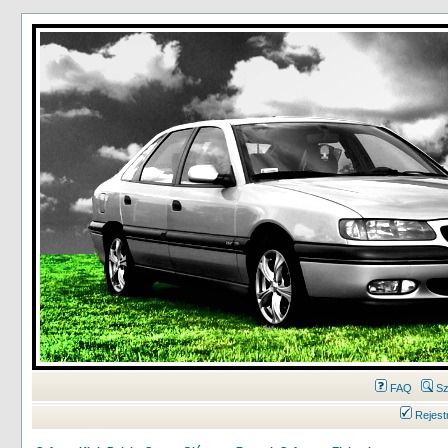
FAQ
Sz
Rejest