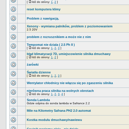
[
Idź do strony:
1
,
2
]
reset komputera klimy
Problem z nawigacją.
Xenony - wymiana palników, problem z poziomowaniem
2.5 20V
problem z rozrusznikiem a może nie z nim
Tempomat nie dziala ( 2.5 Ph II )
[
Idź do strony:
1
,
2
,
3
]
błąd klimatyzacji 7D, umiejscowienie silnika dmuchawy
[
Idź do strony:
1
,
2
]
żarówki
Światła dzienne
[
Idź do strony:
1
,
2
,
3
]
Wentylator chłodnicy nie włącza się po zgaszeniu silnika
nierówna praca silnika na wolnych obrotach
[
Idź do strony:
1
,
2
,
3
,
4
]
Sonda Lambda
Gdzie odpina do sonda lambda w Safrance 2.2
Mile na Kilometry Safrana PH2 2.0 automat
Kostka modułu dmuchawy/nawiewu