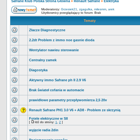
Safrane Klub Polska Strona Główna
»
Renault Safrane
»
Elektryka
Moderatorzy:
Grzesiek21
,
zgagulka
,
milesmm
,
arek
Użytkownicy przeglądający to forum: Brak
Tematy
Złacze Diagnostyczne
2.2dt Problem z immo noe gasnie dioda
Wentylator nawieu sterowanie
Centralny zamek
Diagostyka
Aktywny immo Safrane ph II 2.9 V6
Brak świateł cofania w automacie
prawidłowe parametry przepływomierza 2,5 20v
Renault Safrane PH1 3.0 V6 + AD8 - Problem ze skrzynią
Fotele elektryczne w SII
[
Idź do strony:
1
,
2
]
wyjęcie radia 2din