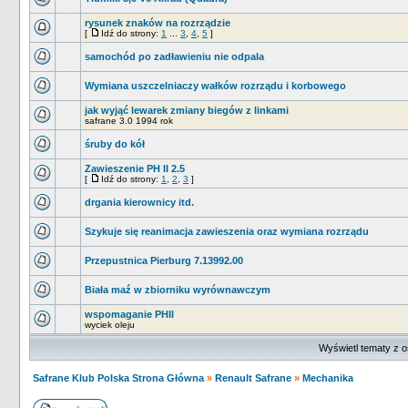
rysunek znaków na rozrządzie
[
Idź do strony:
1
...
3
,
4
,
5
]
samochód po zadławieniu nie odpala
Wymiana uszczelniaczy wałków rozrządu i korbowego
jak wyjąć lewarek zmiany biegów z linkami
safrane 3.0 1994 rok
śruby do kół
Zawieszenie PH II 2.5
[
Idź do strony:
1
,
2
,
3
]
drgania kierownicy itd.
Szykuje się reanimacja zawieszenia oraz wymiana rozrządu
Przepustnica Pierburg 7.13992.00
Biała maź w zbiorniku wyrównawczym
wspomaganie PHII
wyciek oleju
Wyświetl tematy z o
Safrane Klub Polska Strona Główna
»
Renault Safrane
»
Mechanika