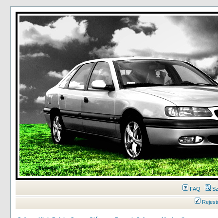
FAQ
Sz
Rejest