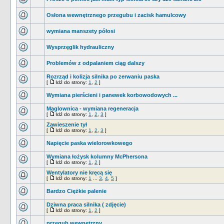
Osłona wewnętrznego przegubu i zacisk hamulcowy
wymiana manszety półosi
Wysprzęglik hydrauliczny
Problemów z odpalaniem ciąg dalszy
Rozrząd i kolizja silnika po zerwaniu paska
[
Idź do strony:
1
,
2
]
Wymiana pierścieni i panewek korbowodowych ...
Maglownica - wymiana regeneracja
[
Idź do strony:
1
,
2
,
3
]
Zawieszenie tył
[
Idź do strony:
1
,
2
,
3
]
Napięcie paska wielorowkowego
Wymiana łożysk kolumny McPhersona
[
Idź do strony:
1
,
2
]
Wentylatory nie kręcą się
[
Idź do strony:
1
...
3
,
4
,
5
]
Bardzo Ciężkie palenie
Dziwna praca silnika ( zdjęcie)
[
Idź do strony:
1
,
2
]
przegub wewnętrzny