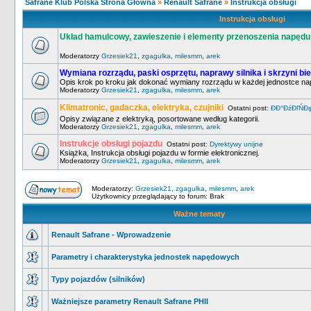
Safrane Klub Polska Strona Główna
»
Renault Safrane
»
Instrukcja obsługi
Instrukcja obsługi
Układ hamulcowy, zawieszenie i elementy przenoszenia napędu
Moderatorzy
Grzesiek21
,
zgagulka
,
milesmm
,
arek
Wymiana rozrządu, paski osprzętu, naprawy silnika i skrzyni bi
Opis krok po kroku jak dokonać wymiany rozrządu w każdej jednostce na
Moderatorzy
Grzesiek21
,
zgagulka
,
milesmm
,
arek
Klimatronic, gadaczka, elektryka, czujniki
Ostatni post:
ĐĐ°ĐźĐľŃĐş
Opisy związane z elektryką, posortowane według kategorii.
Moderatorzy
Grzesiek21
,
zgagulka
,
milesmm
,
arek
Instrukcje obsługi pojazdu
Ostatni post:
Dyrektywy unijne
Książka, Instrukcja obsługi pojazdu w formie elektronicznej.
Moderatorzy
Grzesiek21
,
zgagulka
,
milesmm
,
arek
Moderatorzy:
Grzesiek21
,
zgagulka
,
milesmm
,
arek
Użytkownicy przeglądający to forum: Brak
Ważne tematy
Renault Safrane - Wprowadzenie
Parametry i charakterystyka jednostek napędowych
Typy pojazdów (silników)
Ważniejsze parametry Renault Safrane PHII