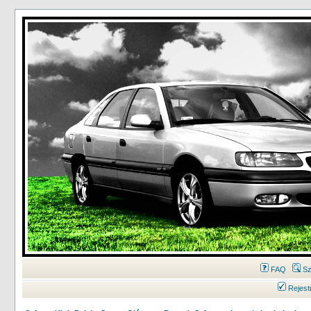
FAQ
Sz
Rejest