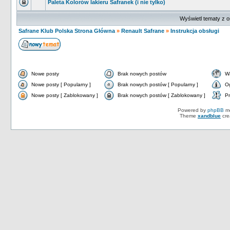
Paleta Kolorów lakieru Safranek (i nie tylko)
Wyświetl tematy z o
Safrane Klub Polska Strona Główna
»
Renault Safrane
»
Instrukcja obsługi
Nowe posty
Brak nowych postów
W
Nowe posty [ Popularny ]
Brak nowych postów [ Popularny ]
O
Nowe posty [ Zablokowany ]
Brak nowych postów [ Zablokowany ]
Pr
Powered by
phpBB
mo
Theme
xandblue
cre