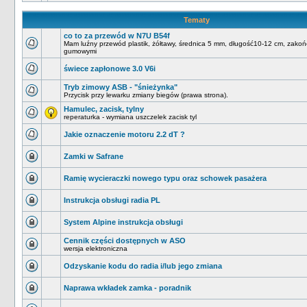
Tematy
co to za przewód w N7U B54f
Mam luźny przewód plastik, żółtawy, średnica 5 mm, długość10-12 cm, zako
gumowymi
świece zapłonowe 3.0 V6i
Tryb zimowy ASB - "śnieżynka"
Przycisk przy lewarku zmiany biegów (prawa strona).
Hamulec, zacisk, tylny
reperaturka - wymiana uszczelek zacisk tyl
Jakie oznaczenie motoru 2.2 dT ?
Zamki w Safrane
Ramię wycieraczki nowego typu oraz schowek pasażera
Instrukcja obsługi radia PL
System Alpine instrukcja obsługi
Cennik części dostępnych w ASO
wersja elektroniczna
Odzyskanie kodu do radia i/lub jego zmiana
Naprawa wkładek zamka - poradnik