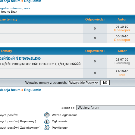
izacja forum
»
Regulamin
agulka
,
milesmm
,
arek
 forum: Brak
żne tematy
Odpowiedzi
Autor
06-10-10
0
Goalkeper
06-10-10
0
Goalkeper
Tematy
Odpowiedzi
Autor
ĐžŃŃĐąŃ Ń Đ°ĐťĐşĐžĐłĐ
02-07-26
0
Goodinilag
ĐąŃ Ń Đ°ĐťĐşĐžĐłĐžĐťŃĐ˝ĐžĐš ĐˇĐ°Đ˛Đ¸ŃĐ¸ĐźĐžŃŃŃŃ
21-10-10
0
arek
Wyświetl tematy z ostatnich:
izacja forum
»
Regulamin
Skocz do:
wych postów
Ważne ogłoszenie
wych postów [ Popularny ]
Ogłoszenie
wych postów [ Zablokowany ]
Przyklejony