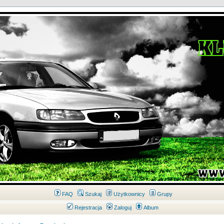
FAQ
Szukaj
Użytkownicy
Grupy
Rejestracja
Zaloguj
Album