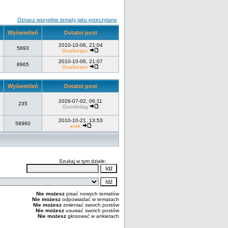
Oznacz wszystkie tematy jako przeczytane
Wyświetleń
Ostatni post
2010-10-06, 21:04
5893
Goalkeper
2010-10-06, 21:07
8965
Goalkeper
Wyświetleń
Ostatni post
2026-07-02, 06:11
235
Goodinilag
2010-10-21, 13:53
58960
arek
Szukaj w tym dziale:
Nie możesz
pisać nowych tematów
Nie możesz
odpowiadać w tematach
Nie możesz
zmieniać swoich postów
Nie możesz
usuwać swoich postów
Nie możesz
głosować w ankietach