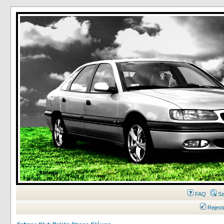
FAQ
Sz
Rejest