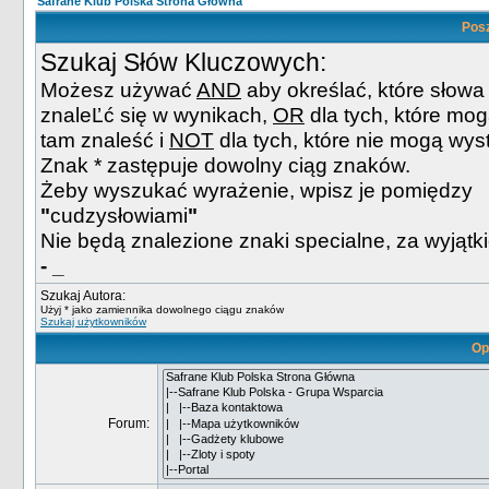
Safrane Klub Polska Strona Główna
Pos
Szukaj Słów Kluczowych:
Możesz używać
AND
aby określać, które słow
znaleĽć się w wynikach,
OR
dla tych, które mog
tam znaleść i
NOT
dla tych, które nie mogą wyst
Znak * zastępuje dowolny ciąg znaków.
Żeby wyszukać wyrażenie, wpisz je pomiędzy
"
cudzysłowiami
"
Nie będą znalezione znaki specialne, za wyjąt
- _
Szukaj Autora:
Użyj * jako zamiennika dowolnego ciągu znaków
Szukaj użytkowników
Op
Forum: