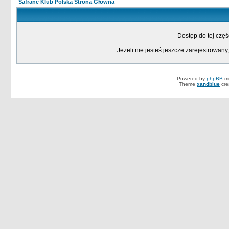
Safrane Klub Polska Strona Główna
Dostęp do tej czę
Jeżeli nie jesteś jeszcze zarejestrowany,
Powered by
phpBB
mo
Theme
xandblue
cre