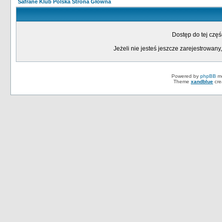
Safrane Klub Polska Strona Główna
Dostęp do tej czę
Jeżeli nie jesteś jeszcze zarejestrowany,
Powered by
phpBB
mo
Theme
xandblue
cre