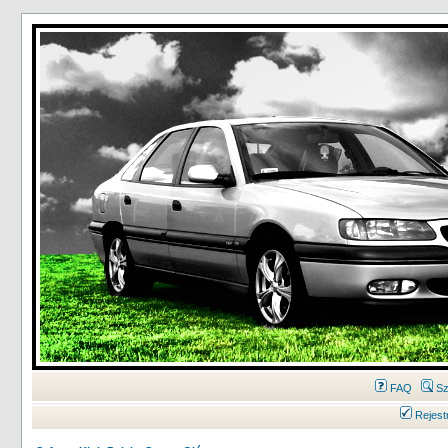
FAQ
Sz
Rejest