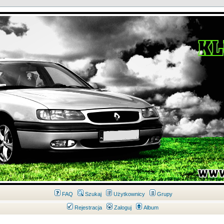
FAQ
Szukaj
Użytkownicy
Grupy
Rejestracja
Zaloguj
Album