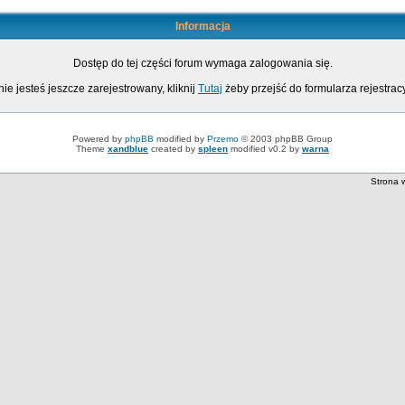
Informacja
Dostęp do tej części forum wymaga zalogowania się.
nie jesteś jeszcze zarejestrowany, kliknij
Tutaj
żeby przejść do formularza rejestrac
Powered by
phpBB
modified by
Przemo
© 2003 phpBB Group
Theme
xandblue
created by
spleen
modified v0.2 by
warna
Strona 