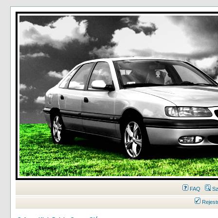
FAQ
Sz
Rejest