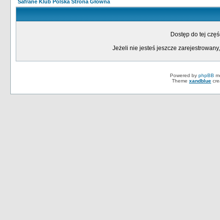
Safrane Klub Polska Strona Główna
Dostęp do tej czę
Jeżeli nie jesteś jeszcze zarejestrowany,
Powered by
phpBB
mo
Theme
xandblue
cre