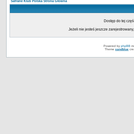
Safrane Klub Polska Strona Główna
Dostęp do tej czę
Jeżeli nie jesteś jeszcze zarejestrowany,
Powered by
phpBB
mo
Theme
xandblue
cre