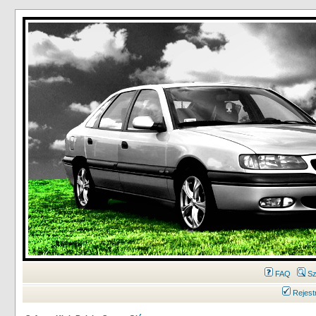
FAQ
Sz
Rejest