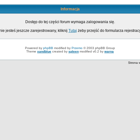
Informacja
Dostęp do tej części forum wymaga zalogowania się.
nie jesteś jeszcze zarejestrowany, kliknij
Tutaj
żeby przejść do formularza rejestrac
Powered by
phpBB
modified by
Przemo
© 2003 phpBB Group
Theme
xandblue
created by
spleen
modified v0.2 by
warna
Strona 