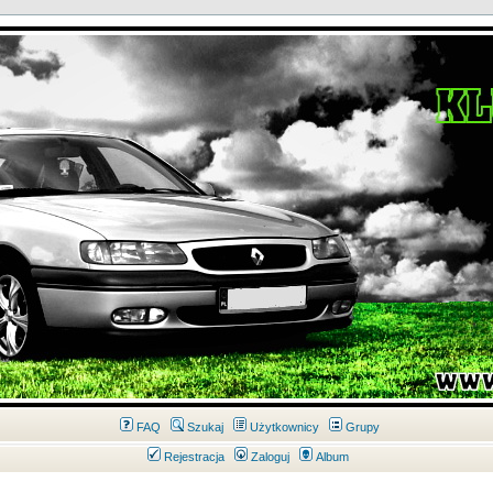
FAQ
Szukaj
Użytkownicy
Grupy
Rejestracja
Zaloguj
Album