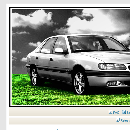
FAQ
Sz
Rejest