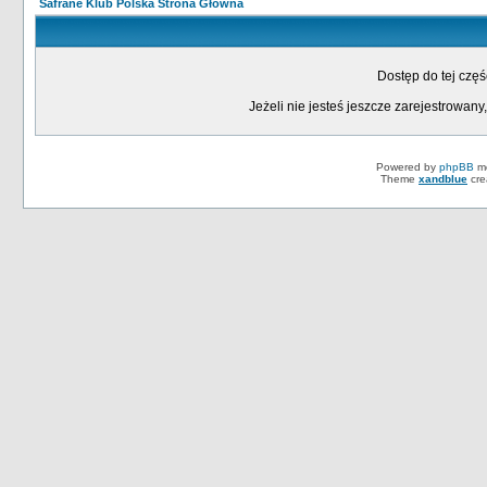
Safrane Klub Polska Strona Główna
Dostęp do tej czę
Jeżeli nie jesteś jeszcze zarejestrowany,
Powered by
phpBB
mo
Theme
xandblue
cre