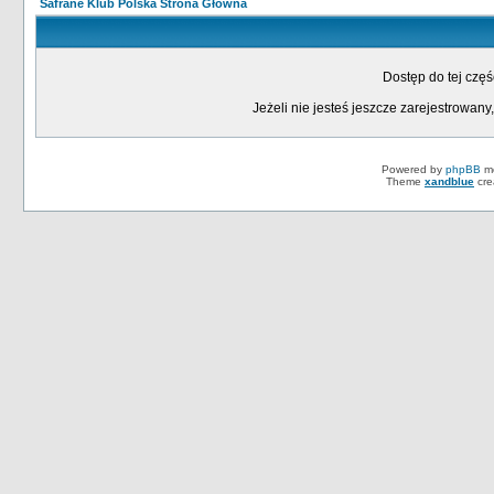
Safrane Klub Polska Strona Główna
Dostęp do tej czę
Jeżeli nie jesteś jeszcze zarejestrowany,
Powered by
phpBB
mo
Theme
xandblue
cre