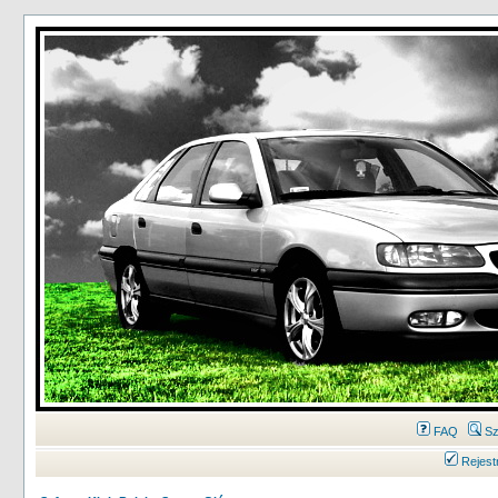
FAQ
Sz
Rejest