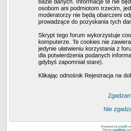
bazie danych. Informacje te nie b
osobom ani podmiotom trzecim, jed
moderatorzy nie będą obarczeni od
prowadzące do pozyskania tych da
Skrypt tego forum wykorzystuje co
komputerze. Te cookies nie zawieraj
jedynie ułatwieniu korzystania z fo
dla potwierdzenia podanych informac
gdybyś zapomniał stare).
Klikając odnośnik Rejestracja na do
Zgadzam 
Nie zgadza
Powered by
phpBB
mo
Theme
xandblue
cre