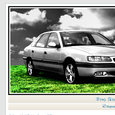
FAQ
Sz
Rejest