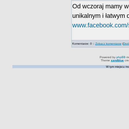
Od wczoraj mamy wł
unikalnym i łatwym 
www.facebook.com/s
Komentarze: 0 ::
Zobacz komentarze
(
Doda
Powered by
phpBB
mo
Theme
xandblue
cre
W tym miejscu mo