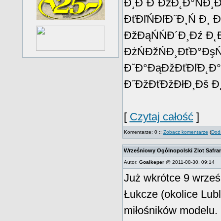
Đ¸Đ˝Đ˝ĐžĐ˛Đ°ŃĐ¸Đ
ĐťĐľŃĐľĐ˝Đ¸Ń Đ¸ Đ
ĐžĐąŃŃĐ´Đ¸Đź Đ˛Đ
ĐżŃĐžŃĐ¸ĐťĐ°ĐşŃ
ĐˇĐ°ĐąĐžĐťĐľĐ˛Đ°Đ˝
Đ˝ĐžĐťĐžĐłĐ¸Đš Đ˛ Ń
[
Czytaj całość
]
Komentarze: 0 ::
Zobacz komentarze
(
Doda
Wrześniowy Ogólnopolski Zlot Safra
Autor:
Goalkeper
@ 2011-08-30, 09:14
Już wkrótce 9 wrześ
Łukcze (okolice Lubl
miłośników modelu.