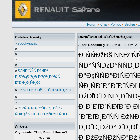
Forum
Chat
Pomoc
Szukaj
U
•
•
•
•
ĐŃŃĐ˝Đ°Đť Đž ĐˇĐ´ĐžŃĐžĐ˛ŃĐľ
Ostatnie tematy
»
spookyswap
Autor:
Goodinilag
@ 2026-07-02, 06:12
»
Đ ŃŃĐžĐš ŃŃĐ°ŃŃ
»
»
ŃĐ°ŃŃĐźĐ°ŃŃĐ¸Đ˛
»
»
ĐĄŃĐ°ŃŃŃ ĐżŃĐž
Đ°ĐşŃŃĐ°ĐťŃĐ˝ŃĐ
Đ¸ĐˇĐąĐ°Đ˛ĐťĐľĐ˝Đ¸Đľ ĐžŃ
ĐˇĐ°Đ˛Đ¸ŃĐ¸Đź
ŃĐ˛ŃĐˇĐ°Đ˝Đ˝ŃĐľ 
»
ĐŃŃĐ˝Đ°Đť Đž ĐˇĐ´ĐžŃĐžĐ˛ŃĐľ
ĐźĐľĐ´Đ¸ŃĐ¸Đ˝ŃĐş
»
»
Đ˛Đ˝ĐľĐ´ŃĐľĐ˝Đ¸Đ
»
ĐĐ˝ŃĐžŃĐźĐ°ŃĐ¸Đ˛Đ˝ŃĐš
ŃĐľĐşŃŃ Đž ĐˇĐ´ĐžŃĐžĐ˛ŃĐľ Đ¸
´Đ˝ĐľĐ˛Đ˝ŃŃ ĐżŃ
Đ˛Đ˝Đ¸ĐźĐ°Đ˝Đ¸Đľ 
Ankieta
Czy podoba Ci się Portal i Forum?
Đ˛ĐžĐżŃĐžŃĐ°Đź 
Tak:
36