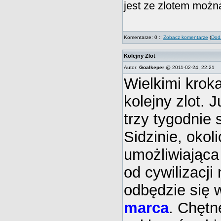
jest ze zlotem moż
Komentarze: 0 ::
Zobacz komentarze
(
Doda
Kolejny Zlot
Autor:
Goalkeper
@ 2011-02-24, 22:21
Wielkimi kroka
kolejny zlot. 
trzy tygodnie
Sidzinie, okoli
umożliwiając
od cywilizacji
odbędzie się 
marca
. Chętn