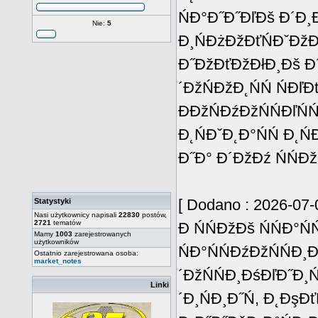
ŃĐ°Đ˝Đ˝ĐľĐš Đ´Đ¸
Nie:
5
Đ¸ŃĐżĐžĐťŃĐˇĐžĐ˛
Đ˝ĐžĐťĐžĐłĐ¸Đš Đ´Đ
´ĐžŃĐžĐ˛ŃŃ ŃĐľ
ĐĐžŃĐźĐžŃŃĐľŃ
Đ˛ŃĐˇĐ˛Đ°ŃŃ Đ˛Ń
Đ˝Đ° Đ´ĐžĐź ŃŃĐž
[ Dodano : 2026-07-0
Statystyki
Nasi użytkownicy napisali
22830
postów,
2721
tematów
Đ ŃŃĐžĐš ŃŃĐ°Ń
Mamy
1003
zarejestrowanych
użytkowników
ŃĐ°ŃŃĐźĐžŃŃĐ¸
Ostatnio zarejestrowana osoba:
market_notes
´ĐžŃŃĐ¸ĐśĐľĐ˝Đ¸Ń
Linki
´Đ¸ŃĐ¸Đ˝Ń, Đ˛ĐşĐť