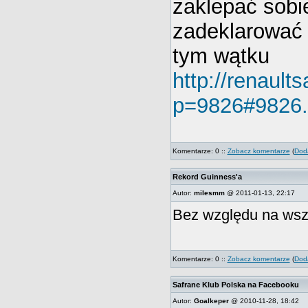
zaklepać sobi
zadeklarować
tym wątku
http://renaults
p=9826#9826.
Komentarze: 0 ::
Zobacz komentarze
(
Doda
Rekord Guinness'a
Autor:
milesmm
@ 2011-01-13, 22:17
Bez względu na wszys
Komentarze: 0 ::
Zobacz komentarze
(
Doda
Safrane Klub Polska na Facebooku
Autor:
Goalkeper
@ 2010-11-28, 18:42