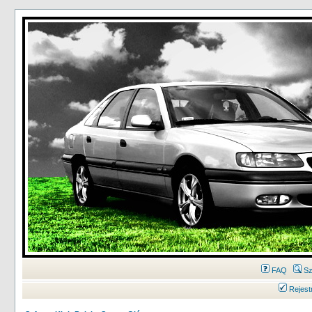
FAQ
Sz
Rejest