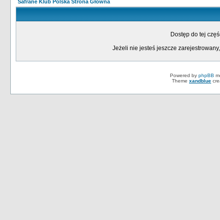
Safrane Klub Polska Strona Główna
Dostęp do tej czę
Jeżeli nie jesteś jeszcze zarejestrowany,
Powered by
phpBB
mo
Theme
xandblue
cre