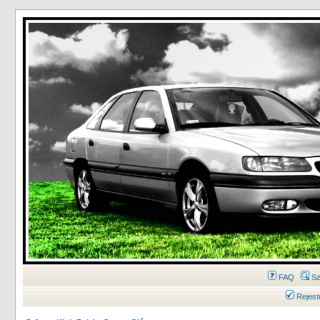
FAQ
Sz
Rejest