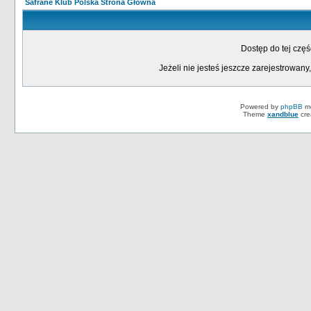
Safrane Klub Polska Strona Główna
Dostęp do tej czę
Jeżeli nie jesteś jeszcze zarejestrowany,
Powered by
phpBB
mo
Theme
xandblue
cre