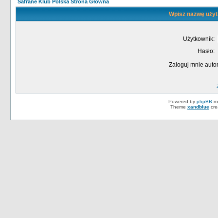
Safrane Klub Polska Strona Główna
Wpisz nazwę użyt
Użytkownik:
Hasło:
Zaloguj mnie auto
Powered by
phpBB
mo
Theme
xandblue
cre