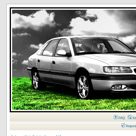
FAQ
Sz
Rejest