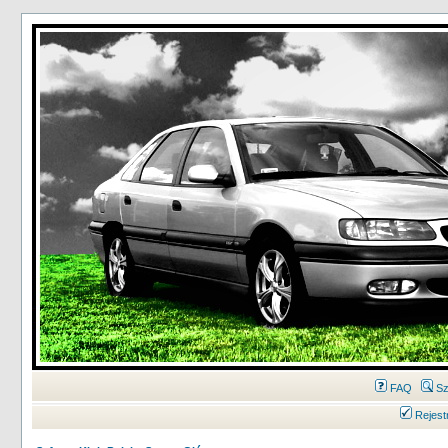
FAQ
Sz
Rejest