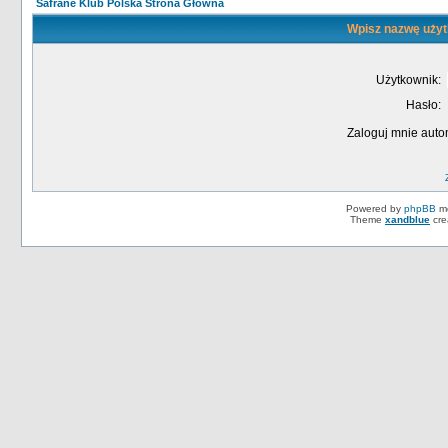
Safrane Klub Polska Strona Główna
Wpisz nazwę użyt
Użytkownik:
Hasło:
Zaloguj mnie auto
Powered by
phpBB
mo
Theme
xandblue
cre