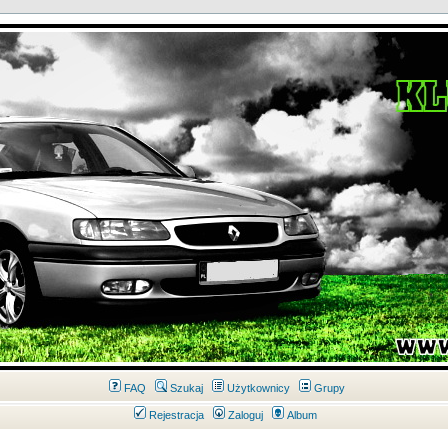
FAQ
Szukaj
Użytkownicy
Grupy
Rejestracja
Zaloguj
Album