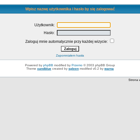
Wpisz nazwę użytkownika i hasło by się zalogować
Użytkownik:
Hasło:
Zaloguj mnie automatycznie przy każdej wizycie:
Zapomniałem hasła
Powered by
phpBB
modified by
Przemo
© 2003 phpBB Group
Theme
xandblue
created by
spleen
modified v0.2 by
warna
Strona 