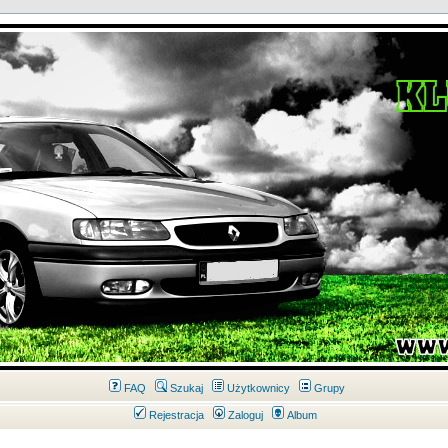
FAQ
Szukaj
Użytkownicy
Grupy
Rejestracja
Zaloguj
Album