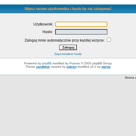
Wpisz nazwę użytkownika i hasło by się zalogować
Użytkownik:
Hasło:
Zaloguj mnie automatycznie przy każdej wizycie:
Zapomniałem hasła
Powered by
phpBB
modified by
Przemo
© 2003 phpBB Group
Theme
xandblue
created by
spleen
modified v0.2 by
warna
Strona 