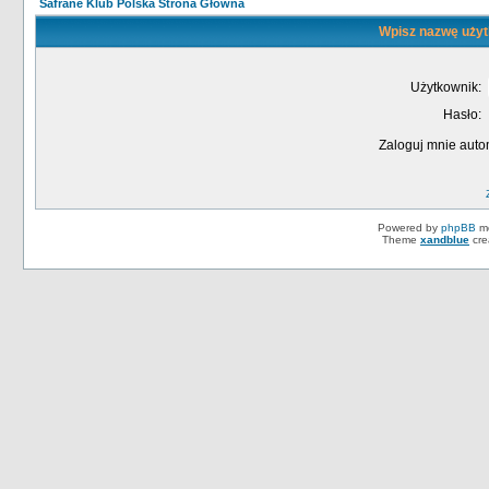
Safrane Klub Polska Strona Główna
Wpisz nazwę użyt
Użytkownik:
Hasło:
Zaloguj mnie auto
Powered by
phpBB
mo
Theme
xandblue
cre