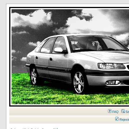
FAQ
Sz
Rejest