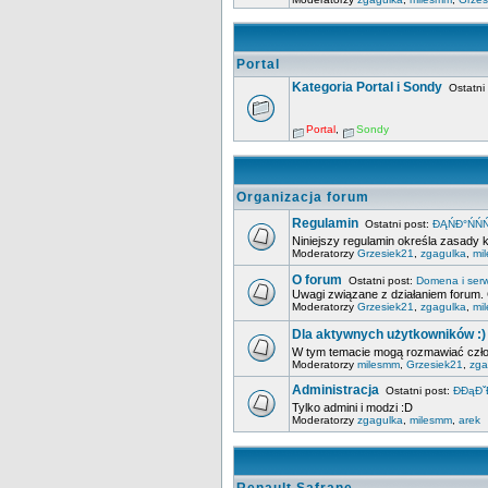
Portal
Kategoria Portal i Sondy
Ostatni 
Portal
,
Sondy
Organizacja forum
Regulamin
Ostatni post:
ĐĄŃĐ°ŃŃŃ
Niniejszy regulamin określa zasady 
Moderatorzy
Grzesiek21
,
zgagulka
,
mi
O forum
Ostatni post:
Domena i ser
Uwagi związane z działaniem forum. 
Moderatorzy
Grzesiek21
,
zgagulka
,
mi
Dla aktywnych użytkowników :)
W tym temacie mogą rozmawiać członk
Moderatorzy
milesmm
,
Grzesiek21
,
zga
Administracja
Ostatni post:
ĐĐąĐˇ
Tylko admini i modzi :D
Moderatorzy
zgagulka
,
milesmm
,
arek