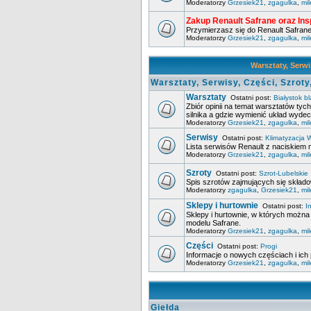
Moderatorzy
Grzesiek21
,
zgagulka
,
mi
Zakup Renault Safrane oraz Ins
Przymierzasz się do Renault Safrane
Moderatorzy
Grzesiek21
,
zgagulka
,
mi
Warsztaty, Serwis
Warsztaty, Serwisy, Części, Szroty
Warsztaty
Ostatni post:
Białystok b
Zbiór opinii na temat warsztatów tych
silnika a gdzie wymienić układ wyde
Moderatorzy
Grzesiek21
,
zgagulka
,
mi
Serwisy
Ostatni post:
Klimatyzacja
Lista serwisów Renault z naciskiem n
Moderatorzy
Grzesiek21
,
zgagulka
,
mi
Szroty
Ostatni post:
Szrot-Lubelskie
Spis szrotów zajmujących się składo
Moderatorzy
zgagulka
,
Grzesiek21
,
mi
Sklepy i hurtownie
Ostatni post:
I
Sklepy i hurtownie, w których możn
modelu Safrane.
Moderatorzy
Grzesiek21
,
zgagulka
,
mi
Części
Ostatni post:
Progi
Informacje o nowych częściach i ich 
Moderatorzy
Grzesiek21
,
zgagulka
,
mi
Giełda