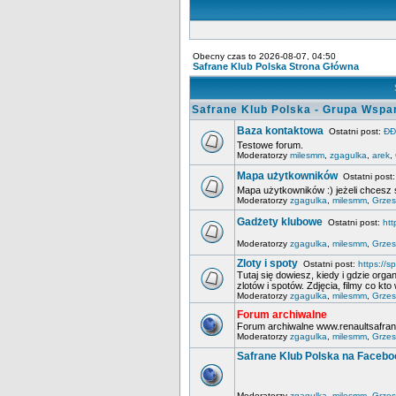
Obecny czas to 2026-08-07, 04:50
Safrane Klub Polska Strona Główna
Safrane Klub Polska - Grupa Wspa
Baza kontaktowa
Ostatni post:
ĐĐ
Testowe forum.
Moderatorzy
milesmm
,
zgagulka
,
arek
,
Mapa użytkowników
Ostatni post
Mapa użytkowników :) jeżeli chcesz 
Moderatorzy
zgagulka
,
milesmm
,
Grzes
Gadżety klubowe
Ostatni post:
htt
Moderatorzy
zgagulka
,
milesmm
,
Grzes
Zloty i spoty
Ostatni post:
https://sp
Tutaj się dowiesz, kiedy i gdzie organ
zlotów i spotów. Zdjęcia, filmy co kto w
Moderatorzy
zgagulka
,
milesmm
,
Grzes
Forum archiwalne
Forum archiwalne www.renaultsafrane
Moderatorzy
zgagulka
,
milesmm
,
Grzes
Safrane Klub Polska na Faceb
Moderatorzy
zgagulka
,
milesmm
,
Grzes