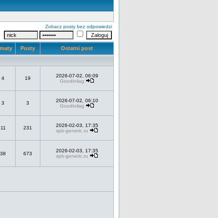
Zobacz posty bez odpowiedzi
maty
Posty
Ostatni post
2026-07-02, 06:09
4
19
Goodinilag
2026-07-02, 06:10
3
3
Goodinilag
2026-02-03, 17:35
11
231
spb-generic.ru
2026-02-03, 17:35
38
673
spb-generic.ru