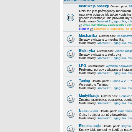
Renault Safrane
Instrukcja obsługi
Ostatni post:
Đ
Dział ten jest poświęcony manualom 
naprawie pojazdu jak także kopie in
gotowe informację i nie prowadzimy w
Moderatorzy
Grzesiek21
,
zgagulka
,
mi
Układ hamulcowy, zawieszenie i el
biegów
,
Klimatronic, gadaczka, elekt
Mechanika
Ostatni post:
spookysw
Sprawy związane z mechaniką
Moderatorzy
Grzesiek21
,
zgagulka
,
mi
Elektryka
Ostatni post:
Złacze Diag
Sprawy związane z elektryką
Moderatorzy
Grzesiek21
,
zgagulka
,
mi
LPG
Ostatni post:
wymiana parownika 
Problemy, porady związane z instala
Moderatorzy
Grzesiek21
,
zgagulka
,
mi
Tuning
Ostatni post:
Turbina w 2.0?
Wszystko o Tuningu.
Moderatorzy
Grzesiek21
,
zgagulka
,
mi
Modyfikacje
Ostatni post:
Renowacj
Zmiana, przeróbka, poprawka; odmian
Moderatorzy
Grzesiek21
,
zgagulka
,
mi
Nasze auta
Ostatni post:
Górnośląs
Opisy i zdjęcia aut użytkowników.
Moderatorzy
Grzesiek21
,
zgagulka
,
mi
Eksploatacja
Ostatni post:
Brzydki
Koszty jakie ponosimy jeżdżąc naszy