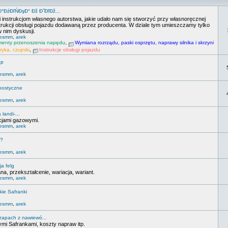
Đ°ĐźĐľŃĐşĐ° Đž Đ˝ĐľĐž...
i instrukcjom własnego autorstwa, jakie udało nam się stworzyć przy własnoręcznej
strukcji obsługi pojazdu dodawaną przez producenta. W dziale tym umieszczamy tylko
 nim dyskusji.
lesmm
,
arek
ementy przenoszenia napędu
,
Wymiana rozrządu, paski osprzętu, naprawy silnika i skrzyni
ryka, czujniki
,
Instrukcje obsługi pojazdu
ap
lesmm
,
arek
nostyczne
lesmm
,
arek
landi-...
cjami gazowymi.
lesmm
,
arek
??
lesmm
,
arek
a felg
a, przekształcenie, wariacja, wariant.
lesmm
,
arek
kie Safranki
lesmm
,
arek
 zapach z nawiewó...
mi Safrankami, koszty napraw itp.