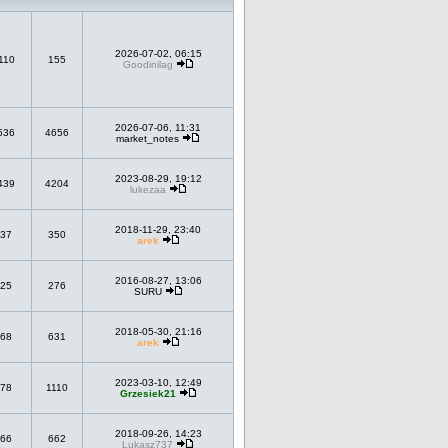
2026-07-02, 06:15
110
155
Goodinilag
2026-07-06, 11:31
536
4656
market_notes
2023-08-29, 19:12
439
4204
lukezaa
2018-11-29, 23:40
37
350
arek
2016-08-27, 13:06
25
276
SURU
2018-05-30, 21:16
68
631
arek
2023-03-10, 12:49
78
1110
Grzesiek21
2018-09-26, 14:23
66
662
Lukasz737