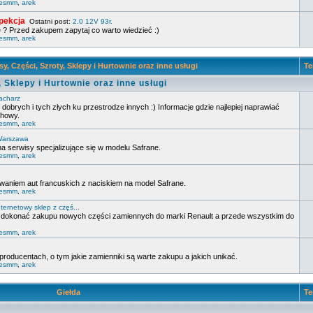
lesmm
,
arek
pekcja
Ostatni post:
2.0 12V 93r.
 ? Przed zakupem zapytaj co warto wiedzieć :)
lesmm
,
arek
y, Części, Szroty, Sklepy i Hurtownie oraz inne usługi
Te
, Sklepy i Hurtownie oraz inne usługi
lacharz
 dobrych i tych złych ku przestrodze innych :) Informacje gdzie najlepiej naprawiać
chowy.
lesmm
,
arek
 Warszawa
a serwisy specjalizujące się w modelu Safrane.
lesmm
,
arek
waniem aut francuskich z naciskiem na model Safrane.
lesmm
,
arek
nternetowy sklep z częś...
a dokonać zakupu nowych części zamiennych do marki Renault a przede wszystkim do
lesmm
,
arek
producentach, o tym jakie zamienniki są warte zakupu a jakich unikać.
lesmm
,
arek
Giełda
Te