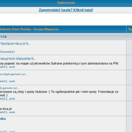
Ogłoszenie
Zapomniałeś hasła? Kliknij tutaj!
Safrane Klub Polska - Grupa Wsparcia
Te
rcia
˝ŃĐžŃĐźĐ°ŃĐ¸Đ˛Đ˝Ń...
Grzesiek21
:
ĐĐąĐˇĐžŃ ŃŃĐżĐľŃĐ˝Ń...
się pojawić na mapie użytkowników Safrane poinformuj o tym administratora na PW.
iek21
,
arek
ps://spb-generic.ru/...
iek21
,
arek
b-generic.ru/...
izowane są zloty i spoty klubowe :) Te ogólnopolskie jak i mini spoty. Fotorelacje ze
oli :)
iek21
,
arek
.fora.pl
iek21
,
arek
ooku
iek21
,
arek