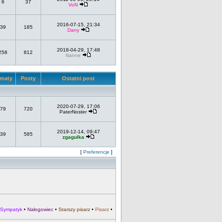
6
37
VoN
2016-07-15, 21:34
39
185
Dany
2018-04-29, 17:48
258
812
Ilianne
maty
Posty
Ostatni post
2020-07-29, 17:06
79
720
PaterNoster
2019-12-14, 09:47
39
585
zgagulka
[
Preferencje
]
Sympatyk
•
Nałogowiec
•
Starszy pisarz
•
Pisarz
•