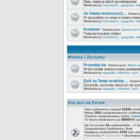
Daty, miejsca takich przedsięwzięć.
Moderatorzy
Grzesiek21
,
zgagulka
,
mi
Ze świata motoryzacji ...
Ostatni 
O wszystkim co nowe w świeci motory
Moderatorzy
Grzesiek21
,
zgagulka
,
mi
Kontener
Ostatni post:
sprawy tech
Tutaj wyrzucamy śmieci
Moderatorzy
Grzesiek21
,
zgagulka
,
mi
Witamy i Życzymy
Przywitaj się
Ostatni post:
Witam ws
W tym dziale umieszczamy powitania
Moderatorzy
zgagulka
,
milesmm
,
arek
,
Dziś są Twoje urodziny ...
Ostatni
Życzenia, życzenia i jeszcze raz ży
Moderatorzy
zgagulka
,
milesmm
,
arek
,
Kto jest na Forum
Nasi użytkownicy napisali
22830
postó
Mamy
1003
zarejestrowanych użytko
Ostatnio zarejestrowana osoba:
mark
To forum odwiedzono już
8800074
raz
Na Forum jest
54
użytkowników :: 0 Za
Zarejestrowani Użytkownicy: Brak
Najwięcej użytkowników
3335
było ob
Forumowicz
•
Użytkownik
•
Obserwato