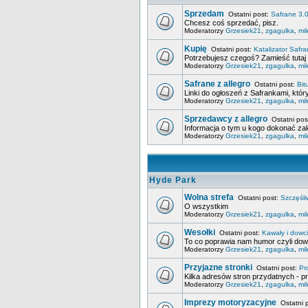
Sprzedam
Ostatni post:
Safrane 3.0
Chcesz coś sprzedać, pisz.
Moderatorzy
Grzesiek21
,
zgagulka
,
mi
Kupię
Ostatni post:
Katalizator Safra
Potrzebujesz czegoś? Zamieść tutaj 
Moderatorzy
Grzesiek21
,
zgagulka
,
mi
Safrane z allegro
Ostatni post:
Bit
Linki do ogłoszeń z Safrankami, któ
Moderatorzy
Grzesiek21
,
zgagulka
,
mi
Sprzedawcy z allegro
Ostatni pos
Informacja o tym u kogo dokonać za
Moderatorzy
Grzesiek21
,
zgagulka
,
mi
Hyde Park
Wolna strefa
Ostatni post:
Szczęśli
O wszystkim
Moderatorzy
Grzesiek21
,
zgagulka
,
mi
Wesołki
Ostatni post:
Kawały i dowc
To co poprawia nam humor czyli dowci
Moderatorzy
Grzesiek21
,
zgagulka
,
mi
Przyjazne stronki
Ostatni post:
Pr
Kilka adresów stron przydatnych - p
Moderatorzy
Grzesiek21
,
zgagulka
,
mi
Imprezy motoryzacyjne
Ostatni 