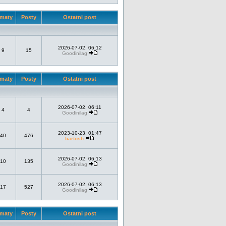
maty
Posty
Ostatni post
2026-07-02, 06:12
9
15
Goodinilag
maty
Posty
Ostatni post
2026-07-02, 06:11
4
4
Goodinilag
2023-10-23, 01:47
40
476
bartosh
2026-07-02, 06:13
10
135
Goodinilag
2026-07-02, 06:13
17
527
Goodinilag
maty
Posty
Ostatni post