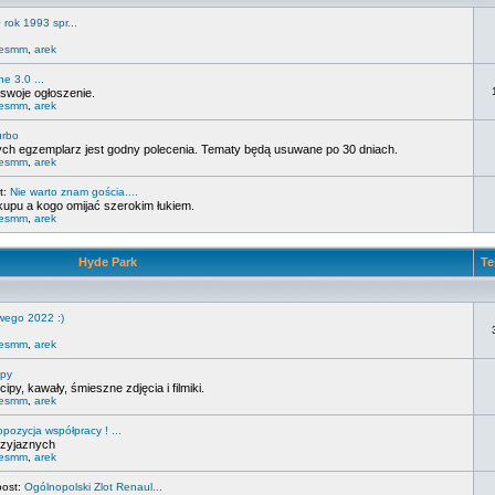
 rok 1993 spr...
lesmm
,
arek
ne 3.0 ...
swoje ogłoszenie.
lesmm
,
arek
urbo
rych egzemplarz jest godny polecenia. Tematy będą usuwane po 30 dniach.
lesmm
,
arek
t:
Nie warto znam gościa....
kupu a kogo omijać szerokim łukiem.
lesmm
,
arek
Hyde Park
Te
wego 2022 :)
lesmm
,
arek
ipy
py, kawały, śmieszne zdjęcia i filmiki.
lesmm
,
arek
opozycja współpracy ! ...
rzyjaznych
lesmm
,
arek
post:
Ogólnopolski Zlot Renaul...