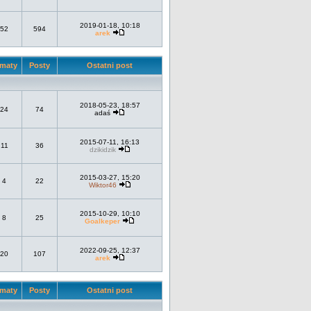
2019-01-18, 10:18
52
594
arek
maty
Posty
Ostatni post
2018-05-23, 18:57
24
74
adaś
2015-07-11, 16:13
11
36
dzikidzik
2015-03-27, 15:20
4
22
Wiktor46
2015-10-29, 10:10
8
25
Goalkeper
2022-09-25, 12:37
20
107
arek
maty
Posty
Ostatni post