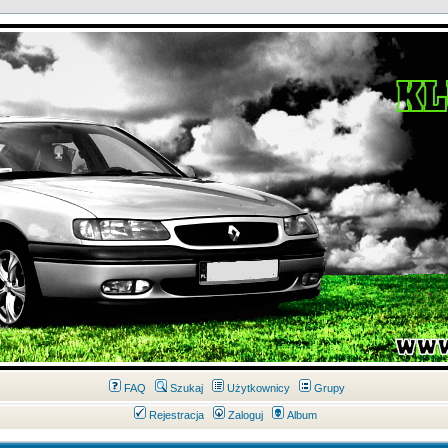
FAQ
Szukaj
Użytkownicy
Grupy
Rejestracja
Zaloguj
Album