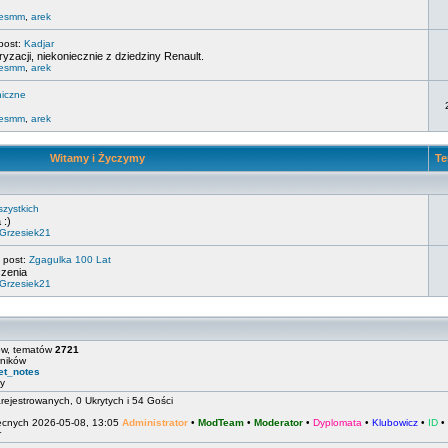
lesmm
,
arek
post:
Kadjar
zacji, niekoniecznie z dziedziny Renault.
lesmm
,
arek
niczne
lesmm
,
arek
Witamy i Życzymy
Te
zystkich
 :)
Grzesiek21
 post:
Zgagulka 100 Lat
czenia
Grzesiek21
w, tematów
2721
wników
et_notes
y
rejestrowanych, 0 Ukrytych i 54 Gości
ecnych 2026-05-08, 13:05
Administrator
•
ModTeam
•
Moderator
•
Dyplomata
•
Klubowicz
•
ID
•
r