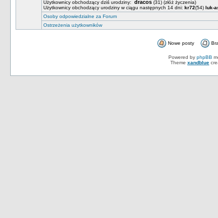
dracos
Użytkownicy obchodzący dziś urodziny:
(31)
(złóż życzenia)
Użytkownicy obchodzący urodziny w ciągu następnych 14 dni:
kr72
(54)
luk-a
Osoby odpowiedzialne za Forum
Ostrzeżenia użytkowników
Nowe posty
Br
Powered by
phpBB
mo
Theme
xandblue
cre