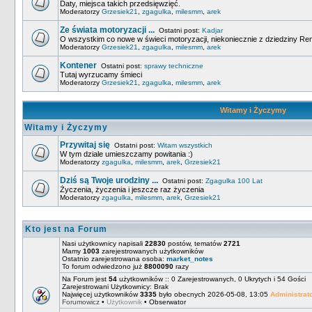
Daty, miejsca takich przedsięwzięć.
Moderatorzy
Grzesiek21
,
zgagulka
,
milesmm
,
arek
Ze świata motoryzacji ...
Ostatni post:
Kadjar
O wszystkim co nowe w świeci motoryzacji, niekoniecznie z dziedziny Ren
Moderatorzy
Grzesiek21
,
zgagulka
,
milesmm
,
arek
Kontener
Ostatni post:
sprawy techniczne
Tutaj wyrzucamy śmieci
Moderatorzy
Grzesiek21
,
zgagulka
,
milesmm
,
arek
Witamy i Życzymy
Witamy i Życzymy
Przywitaj się
Ostatni post:
Witam wszystkich
W tym dziale umieszczamy powitania :)
Moderatorzy
zgagulka
,
milesmm
,
arek
,
Grzesiek21
Dziś są Twoje urodziny ...
Ostatni post:
Zgagulka 100 Lat
Życzenia, życzenia i jeszcze raz życzenia
Moderatorzy
zgagulka
,
milesmm
,
arek
,
Grzesiek21
Kto jest na Forum
Nasi użytkownicy napisali
22830
postów, tematów
2721
Mamy
1003
zarejestrowanych użytkowników
Ostatnio zarejestrowana osoba:
market_notes
To forum odwiedzono już
8800090
razy
Na Forum jest
54
użytkowników :: 0 Zarejestrowanych, 0 Ukrytych i 54 Gości
Zarejestrowani Użytkownicy: Brak
Najwięcej użytkowników
3335
było obecnych 2026-05-08, 13:05
Administrat
Forumowicz
•
Użytkownik
•
Obserwator