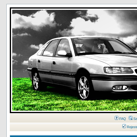
FAQ
Sz
Rejest