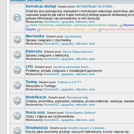
Renault Safrane
Instrukcja obsługi
Ostatni post:
ĐĐ°ĐźĐľŃĐşĐ° Đž Đ˝ĐľĐž...
Dział ten jest poświęcony manualom i instrukcjom własnego autorstwa, ja
naprawie pojazdu jak także kopie instrukcji obsługi pojazdu dodawaną pr
gotowe informację i nie prowadzimy w nim dyskusji.
Moderatorzy
Grzesiek21
,
zgagulka
,
milesmm
,
arek
Układ hamulcowy, zawieszenie i elementy przenoszenia napędu
,
Wymiana
biegów
,
Klimatronic, gadaczka, elektryka, czujniki
,
Instrukcje obsługi poj
Mechanika
Ostatni post:
spookyswap
Sprawy związane z mechaniką
Moderatorzy
Grzesiek21
,
zgagulka
,
milesmm
,
arek
Elektryka
Ostatni post:
Złacze Diagnostyczne
Sprawy związane z elektryką
Moderatorzy
Grzesiek21
,
zgagulka
,
milesmm
,
arek
LPG
Ostatni post:
wymiana parownika landi-...
Problemy, porady związane z instalacjami gazowymi.
Moderatorzy
Grzesiek21
,
zgagulka
,
milesmm
,
arek
Tuning
Ostatni post:
Turbina w 2.0???
Wszystko o Tuningu.
Moderatorzy
Grzesiek21
,
zgagulka
,
milesmm
,
arek
Modyfikacje
Ostatni post:
Renowacja felg
Zmiana, przeróbka, poprawka; odmiana, przekształcenie, wariacja, wariant
Moderatorzy
Grzesiek21
,
zgagulka
,
milesmm
,
arek
Nasze auta
Ostatni post:
Górnośląskie Safranki
Opisy i zdjęcia aut użytkowników.
Moderatorzy
Grzesiek21
,
zgagulka
,
milesmm
,
arek
Eksploatacja
Ostatni post:
Brzydki zapach z nawiewó...
Koszty jakie ponosimy jeżdżąc naszymi Safrankami, koszty napraw itp.