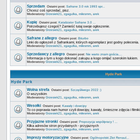
Sprzedam
Ostatni post:
Safrane 3.0 rok 1993 spr...
Chcesz coś sprzedać, pisz.
Moderatorzy
Grzesiek21
,
zgagulka
,
milesmm
,
arek
Kupię
Ostatni post:
Katalizator Safrane 3.0 ...
Potrzebujesz czegoś? Zamieść tutaj swoje ogłoszenie.
Moderatorzy
Grzesiek21
,
zgagulka
,
milesmm
,
arek
Safrane z allegro
Ostatni post:
Biturbo
Linki do ogłoszeń z Safrankami, których egzemplarz jest godny polecenia
Moderatorzy
Grzesiek21
,
zgagulka
,
milesmm
,
arek
Sprzedawcy z allegro
Ostatni post:
Nie warto znam gościa....
Informacja o tym u kogo dokonać zakupu a kogo omijać szerokim łukiem.
Moderatorzy
Grzesiek21
,
zgagulka
,
milesmm
,
arek
Hyde Park
Hyde Park
Wolna strefa
Ostatni post:
Szczęśliwego 2022 :)
O wszystkim
Moderatorzy
Grzesiek21
,
zgagulka
,
milesmm
,
arek
Wesołki
Ostatni post:
Kawały i dowcipy
To co poprawia nam humor czyli dowcipy, kawały, śmieszne zdjęcia i filmiki
Moderatorzy
Grzesiek21
,
zgagulka
,
milesmm
,
arek
Przyjazne stronki
Ostatni post:
Propozycja współpracy ! ...
Kilka adresów stron przydatnych - przyjaznych
Moderatorzy
Grzesiek21
,
zgagulka
,
milesmm
,
arek
Imprezy motoryzacyjne
Ostatni post:
Ogólnopolski Zlot Renaul...