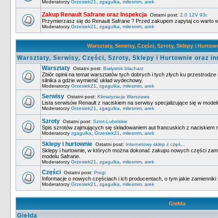
Moderatorzy
Grzesiek21
,
zgagulka
,
milesmm
,
arek
Zakup Renault Safrane oraz Inspekcja
Ostatni post:
2.0 12V 93r.
Przymierzasz się do Renault Safrane ? Przed zakupem zapytaj co warto w
Moderatorzy
Grzesiek21
,
zgagulka
,
milesmm
,
arek
Warsztaty, Serwisy, Części, Szroty, Sklepy i Hurtow
Warsztaty, Serwisy, Części, Szroty, Sklepy i Hurtownie oraz in
Warsztaty
Ostatni post:
Białystok blacharz
Zbiór opinii na temat warsztatów tych dobrych i tych złych ku przestrodze 
silnika a gdzie wymienić układ wydechowy.
Moderatorzy
Grzesiek21
,
zgagulka
,
milesmm
,
arek
Serwisy
Ostatni post:
Klimatyzacja Warszawa
Lista serwisów Renault z naciskiem na serwisy specjalizujące się w model
Moderatorzy
Grzesiek21
,
zgagulka
,
milesmm
,
arek
Szroty
Ostatni post:
Szrot-Lubelskie
Spis szrotów zajmujących się składowaniem aut francuskich z naciskiem 
Moderatorzy
zgagulka
,
Grzesiek21
,
milesmm
,
arek
Sklepy i hurtownie
Ostatni post:
Internetowy sklep z częś...
Sklepy i hurtownie, w których można dokonać zakupu nowych części zam
modelu Safrane.
Moderatorzy
Grzesiek21
,
zgagulka
,
milesmm
,
arek
Części
Ostatni post:
Progi
Informacje o nowych częściach i ich producentach, o tym jakie zamienniki 
Moderatorzy
Grzesiek21
,
zgagulka
,
milesmm
,
arek
Giełda
Giełda