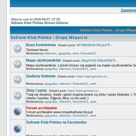
Zapomnia
Obecny czas to 2026-08-07, 07:05
Safrane Klub Polska Strona Główna
Safrane Klub Polska - Grupa Wspa
Safrane Klub Polska - Grupa Wsparcia
Baza kontaktowa
Ostatni post:
ĐĐ˝ŃĐžŃĐźĐ°ŃĐ¸Đ˛Đ˝Ń...
Testowe forum.
Moderatorzy
milesmm
,
zgagulka
,
arek
,
Grzesiek21
Mapa użytkowników
Ostatni post:
ĐĐąĐˇĐžŃ ŃŃĐżĐľŃĐ˝Ń...
Mapa użytkowników :) jeżeli chcesz się pojawić na mapie użytkowników Sa
Moderatorzy
zgagulka
,
milesmm
,
Grzesiek21
,
arek
Gadżety klubowe
Ostatni post:
https://spb-generic.ru/...
Moderatorzy
zgagulka
,
milesmm
,
Grzesiek21
,
arek
Zloty i spoty
Ostatni post:
https://spb-generic.ru/...
Tutaj się dowiesz, kiedy i gdzie organizowane są zloty i spoty klubowe :) Te
zlotów i spotów. Zdjęcia, filmy co kto woli :)
Moderatorzy
zgagulka
,
milesmm
,
Grzesiek21
,
arek
Forum archiwalne
Forum archiwalne www.renaultsafrane.fora.pl
Moderatorzy
zgagulka
,
milesmm
,
Grzesiek21
,
arek
Safrane Klub Polska na Facebooku
Moderatorzy
zgagulka
,
milesmm
,
Grzesiek21
,
arek