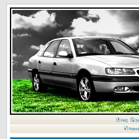
FAQ
Sz
Rejest