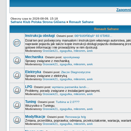
Zapomnia
Obecny czas to 2026-08-09, 15:18
Safrane Klub Polska Strona Główna
»
Renault Safrane
Renault Safrane
Instrukcja obsługi
Ostatni post:
ĐĐ°ĐźĐľŃĐşĐ° Đž Đ˝ĐľĐž...
Dział ten jest poświęcony manualom i instrukcjom własnego autorstwa, ja
naprawie pojazdu jak także kopie instrukcji obsługi pojazdu dodawaną pr
gotowe informację i nie prowadzimy w nim dyskusji.
Moderatorzy
Grzesiek21
,
zgagulka
,
milesmm
,
arek
Mechanika
Ostatni post:
spookyswap
Sprawy związane z mechaniką
Moderatorzy
Grzesiek21
,
zgagulka
,
milesmm
,
arek
Elektryka
Ostatni post:
Złacze Diagnostyczne
Sprawy związane z elektryką
Moderatorzy
Grzesiek21
,
zgagulka
,
milesmm
,
arek
LPG
Ostatni post:
wymiana parownika landi-...
Problemy, porady związane z instalacjami gazowymi.
Moderatorzy
Grzesiek21
,
zgagulka
,
milesmm
,
arek
Tuning
Ostatni post:
Turbina w 2.0???
Wszystko o Tuningu.
Moderatorzy
Grzesiek21
,
zgagulka
,
milesmm
,
arek
Modyfikacje
Ostatni post:
Renowacja felg
Zmiana, przeróbka, poprawka; odmiana, przekształcenie, wariacja, wariant
Moderatorzy
Grzesiek21
,
zgagulka
,
milesmm
,
arek