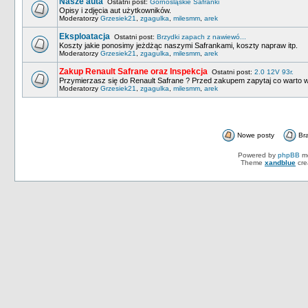
Nasze auta
Ostatni post:
Górnośląskie Safranki
Opisy i zdjęcia aut użytkowników.
Moderatorzy
Grzesiek21
,
zgagulka
,
milesmm
,
arek
Eksploatacja
Ostatni post:
Brzydki zapach z nawiewó...
Koszty jakie ponosimy jeżdżąc naszymi Safrankami, koszty napraw itp.
Moderatorzy
Grzesiek21
,
zgagulka
,
milesmm
,
arek
Zakup Renault Safrane oraz Inspekcja
Ostatni post:
2.0 12V 93r.
Przymierzasz się do Renault Safrane ? Przed zakupem zapytaj co warto w
Moderatorzy
Grzesiek21
,
zgagulka
,
milesmm
,
arek
Nowe posty
Br
Powered by
phpBB
mo
Theme
xandblue
cre