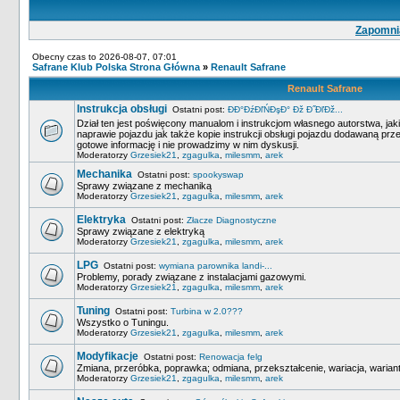
Zapomnia
Obecny czas to 2026-08-07, 07:01
Safrane Klub Polska Strona Główna
»
Renault Safrane
Renault Safrane
Instrukcja obsługi
Ostatni post:
ĐĐ°ĐźĐľŃĐşĐ° Đž Đ˝ĐľĐž...
Dział ten jest poświęcony manualom i instrukcjom własnego autorstwa, ja
naprawie pojazdu jak także kopie instrukcji obsługi pojazdu dodawaną pr
gotowe informację i nie prowadzimy w nim dyskusji.
Moderatorzy
Grzesiek21
,
zgagulka
,
milesmm
,
arek
Mechanika
Ostatni post:
spookyswap
Sprawy związane z mechaniką
Moderatorzy
Grzesiek21
,
zgagulka
,
milesmm
,
arek
Elektryka
Ostatni post:
Złacze Diagnostyczne
Sprawy związane z elektryką
Moderatorzy
Grzesiek21
,
zgagulka
,
milesmm
,
arek
LPG
Ostatni post:
wymiana parownika landi-...
Problemy, porady związane z instalacjami gazowymi.
Moderatorzy
Grzesiek21
,
zgagulka
,
milesmm
,
arek
Tuning
Ostatni post:
Turbina w 2.0???
Wszystko o Tuningu.
Moderatorzy
Grzesiek21
,
zgagulka
,
milesmm
,
arek
Modyfikacje
Ostatni post:
Renowacja felg
Zmiana, przeróbka, poprawka; odmiana, przekształcenie, wariacja, wariant
Moderatorzy
Grzesiek21
,
zgagulka
,
milesmm
,
arek