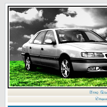
FAQ
Sz
Rejest