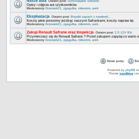
Nasze auta
Ostatni post:
Górnośląskie Safranki
Opisy i zdjęcia aut użytkowników.
Moderatorzy
Grzesiek21
,
zgagulka
,
milesmm
,
arek
Eksploatacja
Ostatni post:
Brzydki zapach z nawiewó...
Koszty jakie ponosimy jeżdżąc naszymi Safrankami, koszty napraw itp.
Moderatorzy
Grzesiek21
,
zgagulka
,
milesmm
,
arek
Zakup Renault Safrane oraz Inspekcja
Ostatni post:
2.0 12V 93r.
Przymierzasz się do Renault Safrane ? Przed zakupem zapytaj co warto w
Moderatorzy
Grzesiek21
,
zgagulka
,
milesmm
,
arek
Nowe posty
Br
Powered by
phpBB
mo
Theme
xandblue
cre