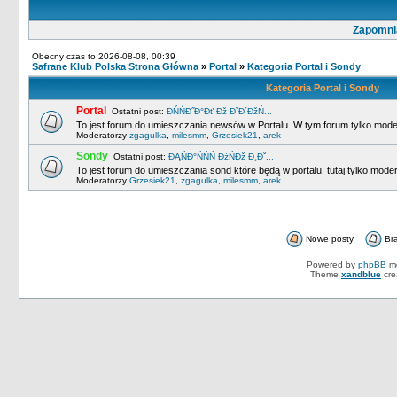
Zapomnia
Obecny czas to 2026-08-08, 00:39
Safrane Klub Polska Strona Główna
»
Portal
»
Kategoria Portal i Sondy
Kategoria Portal i Sondy
Portal
Ostatni post:
ĐŃŃĐ˝Đ°Đť Đž ĐˇĐ´ĐžŃ...
To jest forum do umieszczania newsów w Portalu. W tym forum tylko mod
Moderatorzy
zgagulka
,
milesmm
,
Grzesiek21
,
arek
Sondy
Ostatni post:
ĐĄŃĐ°ŃŃŃ ĐżŃĐž Đ¸Đˇ...
To jest forum do umieszczania sond które będą w portalu, tutaj tylko mod
Moderatorzy
Grzesiek21
,
zgagulka
,
milesmm
,
arek
Nowe posty
Br
Powered by
phpBB
mo
Theme
xandblue
cre