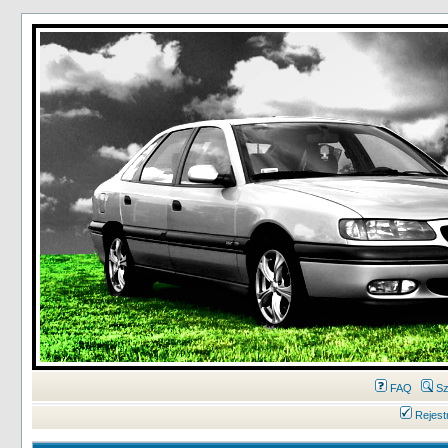
FAQ
Sz
Rejest