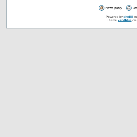
Nowe posty
Br
Powered by
phpBB
mo
Theme
xandblue
cre