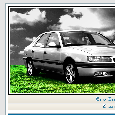
FAQ
Sz
Rejest