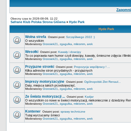
Zapomnia
Obecny czas to 2026-08-09, 11:22
Safrane Klub Polska Strona Główna
»
Hyde Park
Hyde Park
Wolna strefa
Ostatni post:
Szczęśliwego 2022 :)
O wszystkim
Moderatorzy
Grzesiek21
,
zgagulka
,
milesmm
,
arek
Wesołki
Ostatni post:
Kawały i dowcipy
To co poprawia nam humor czyli dowcipy, kawały, śmieszne zdjęcia i filmiki
Moderatorzy
Grzesiek21
,
zgagulka
,
milesmm
,
arek
Przyjazne stronki
Ostatni post:
Propozycja współpracy ! ...
Kilka adresów stron przydatnych - przyjaznych
Moderatorzy
Grzesiek21
,
zgagulka
,
milesmm
,
arek
Imprezy motoryzacyjne
Ostatni post:
Ogólnopolski Zlot Renaul...
Daty, miejsca takich przedsięwzięć.
Moderatorzy
Grzesiek21
,
zgagulka
,
milesmm
,
arek
Ze świata motoryzacji ...
Ostatni post:
Kadjar
O wszystkim co nowe w świeci motoryzacji, niekoniecznie z dziedziny Ren
Moderatorzy
Grzesiek21
,
zgagulka
,
milesmm
,
arek
Kontener
Ostatni post:
sprawy techniczne
Tutaj wyrzucamy śmieci
Moderatorzy
Grzesiek21
,
zgagulka
,
milesmm
,
arek