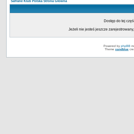
Safrane Klub Polska Strona Główna
Dostęp do tej czę
Jeżeli nie jesteś jeszcze zarejestrowany,
Powered by
phpBB
mo
Theme
xandblue
cre