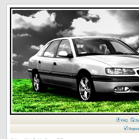
FAQ
Sz
Rejest