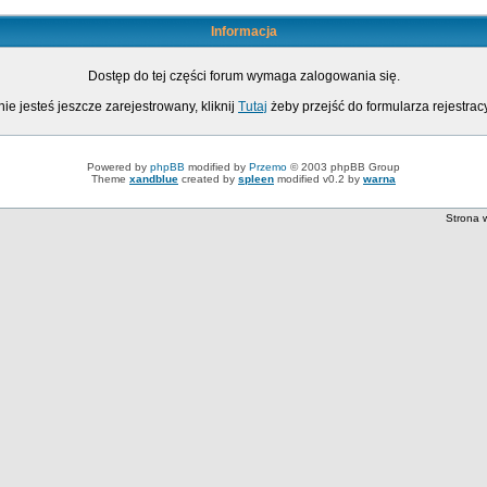
Informacja
Dostęp do tej części forum wymaga zalogowania się.
nie jesteś jeszcze zarejestrowany, kliknij
Tutaj
żeby przejść do formularza rejestrac
Powered by
phpBB
modified by
Przemo
© 2003 phpBB Group
Theme
xandblue
created by
spleen
modified v0.2 by
warna
Strona 