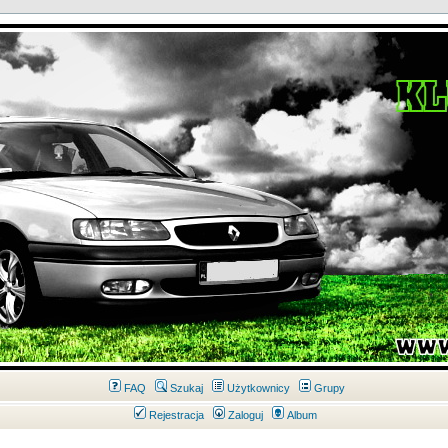
FAQ
Szukaj
Użytkownicy
Grupy
Rejestracja
Zaloguj
Album