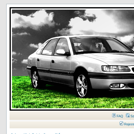
FAQ
Sz
Rejest