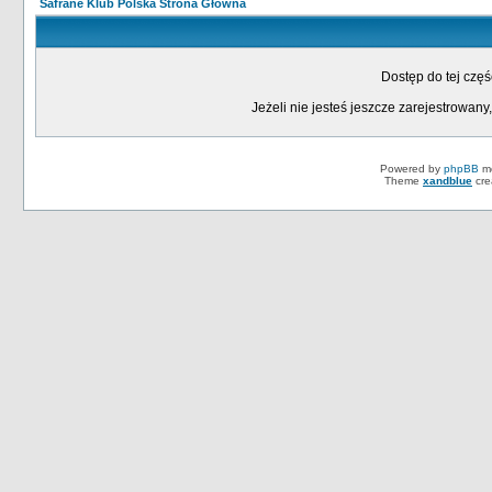
Safrane Klub Polska Strona Główna
Dostęp do tej czę
Jeżeli nie jesteś jeszcze zarejestrowany,
Powered by
phpBB
mo
Theme
xandblue
cre