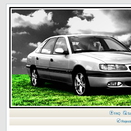
FAQ
Sz
Rejest