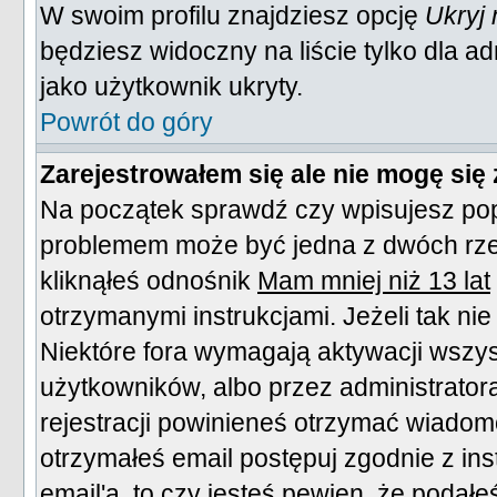
W swoim profilu znajdziesz opcję
Ukryj
będziesz widoczny na liście tylko dla ad
jako użytkownik ukryty.
Powrót do góry
Zarejestrowałem się ale nie mogę się
Na początek sprawdź czy wpisujesz popr
problemem może być jedna z dwóch rzec
kliknąłeś odnośnik
Mam mniej niż 13 lat
otrzymanymi instrukcjami. Jeżeli tak ni
Niektóre fora wymagają aktywacji wszy
użytkowników, albo przez administrator
rejestracji powinieneś otrzymać wiadom
otrzymałeś email postępuj zgodnie z ins
email'a, to czy jesteś pewien, że pod