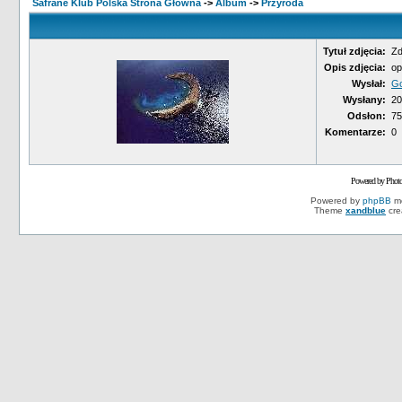
Safrane Klub Polska Strona Główna
->
Album
->
Przyroda
Tytuł zdjęcia:
Zd
Opis zdjęcia:
op
Wysłał:
Go
Wysłany:
20
Odsłon:
75
Komentarze:
0
Powered by Phot
Powered by
phpBB
mo
Theme
xandblue
cre