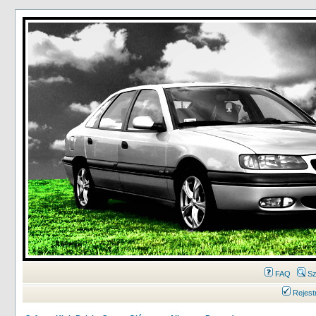
FAQ
Sz
Rejest