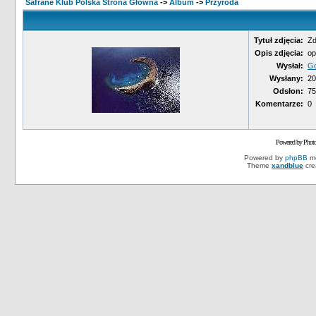
Safrane Klub Polska Strona Główna
->
Album
->
Przyroda
Tytuł zdjęcia:
Zd
Opis zdjęcia:
op
Wysłał:
Go
Wysłany:
20
Odsłon:
75
Komentarze:
0
Powered by Phot
Powered by
phpBB
mo
Theme
xandblue
cre